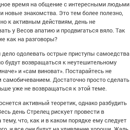
одное время на общение с интересными людьми
ти новые знакомства. Это тем более полезно,
енно к активным действиям, день не
ать у Весов апатию и продвигаться вяло. Так
ме как на разговоры?
 и дело одолевать острые приступы самоедства
ло будут возвращаться к неутешительному
иначе» и «сам виноват». Постарайтесь не
 самобичеванием. Достаточно просто сделать
ьше уже не возвращаться к этой теме.
оснется активный теоретик, однако разбудить
 Весь день Стрелец рискует провести в
ему, что, как и в каком порядке ему следует
го, и все они будут на удивление хороши. Жаль