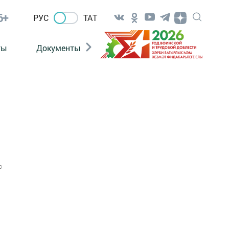
6+
РУС
ТАТ
ты
Документы
Патриотизм
Антитерро
0