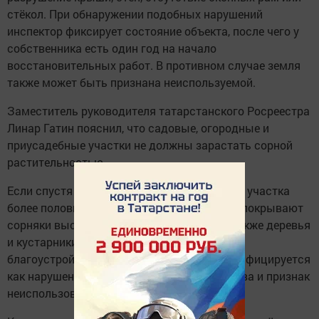
стёкол. При обнаружении подобных нарушений
инспектор фиксирует состояние объекта, после чего у
собственника есть один год на начало
восстановительных работ. В противном случае земля
также может быть признана неиспользуемой.
Заместитель руководителя татарстанского Росреестра
Линар Гатин пояснил, что садовые, огородные и
приусадебные участки не должны зарастать сорной
растительностью.
Если спустя год после фиксации состояния участка
более половины его площади по-прежнему покрывают
сорняки высотой свыше одного метра, а также деревья
и кустарники, не имеющие отношения к
благоустройству или озеленению, это квалифицируется
как нарушение земельного законодательства и признак
неиспользования.