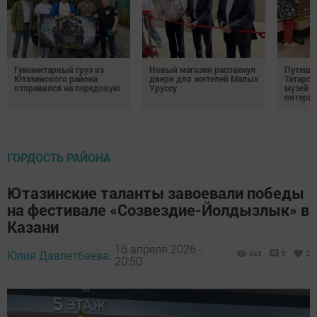
Гуманитарный груз из
Новый магазин распахнул
Путешес
Ютазинского района
двери для жителей Малых
Татарст
отправился на передовую
Уруссу
музей п
пятерых
ГОРДОСТЬ РАЙОНА
Ютазинские таланты завоевали победы
на фестивале «Созвездие-Йолдызлык» в
Казани
16 апреля 2026 -
Юлия Давлетбаева,
443
0
2
20:50