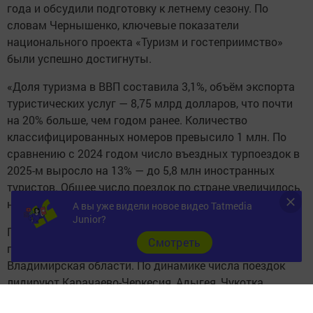
года и обсудили подготовку к летнему сезону. По
словам Чернышенко, ключевые показатели
национального проекта «Туризм и гостеприимство»
были успешно достигнуты.
«Доля туризма в ВВП составила 3,1%, объём экспорта
туристических услуг — 8,75 млрд долларов, что почти
на 20% больше, чем годом ранее. Количество
классифицированных номеров превысило 1 млн. По
сравнению с 2024 годом число въездных турпоездок в
2025-м выросло на 13% — до 5,8 млн иностранных
туристов. Общее число поездок по стране увеличилось
на 4,1%», — отметил вице-премьер.
А вы уже видели новое видео Tatmedia
Junior?
Помимо Татарстана, наибольший рост турпотока
Cмотреть
показали Санкт-Петербург, Москва, Тверская и
Владимирская области. По динамике числа поездок
лидируют Карачаево-Черкесия, Адыгея, Чукотка,
Тверская и Еврейская автономная области.