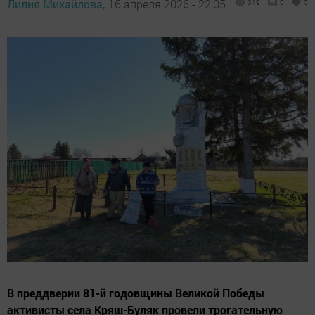
Лилия Михайлова,
16 апреля 2026 - 22:05
319
0
0
В преддверии 81-й годовщины Великой Победы
активисты села Кряш-Буляк провели трогательную