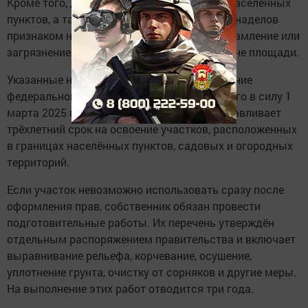
Кроме того, для всех участков в границах населённых
пунктов, а также для садовых и огородных наделов
признаком неиспользования является захламление или
загрязнение отходами более чем на половине площади.
Указанные нормы разработаны во исполнение
федерального закона № 307-ФЗ, вступившего в силу 1
марта 2025 года. Закон, в частности, устанавливает
трёхлетний срок на освоение участков, расположенных
в границах населённых пунктов, садовых и огородных
территорий.
Если участок невозможно использовать сразу после
оформления прав, собственник обязан провести
подготовительные работы. Их перечень утверждён
отдельным распоряжением правительства и включает
выравнивание рельефа, корчевание, осушение,
уплотнение грунта, очистку от сорняков и другие меры.
На выполнение этих работ отводится три года.