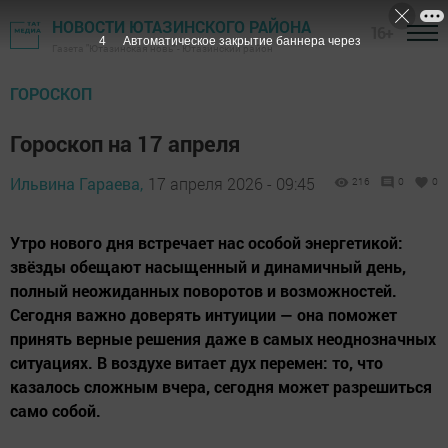
НОВОСТИ ЮТАЗИНСКОГО РАЙОНА
16+
3
Автоматическое закрытие баннера через
Газета "Ютазинская новь" - Ютазинский район
ГОРОСКОП
Гороскоп на 17 апреля
Ильвина Гараева,
17 апреля 2026 - 09:45
216
0
0
Утро нового дня встречает нас особой энергетикой:
звёзды обещают насыщенный и динамичный день,
полный неожиданных поворотов и возможностей.
Сегодня важно доверять интуиции — она поможет
принять верные решения даже в самых неоднозначных
ситуациях. В воздухе витает дух перемен: то, что
казалось сложным вчера, сегодня может разрешиться
само собой.