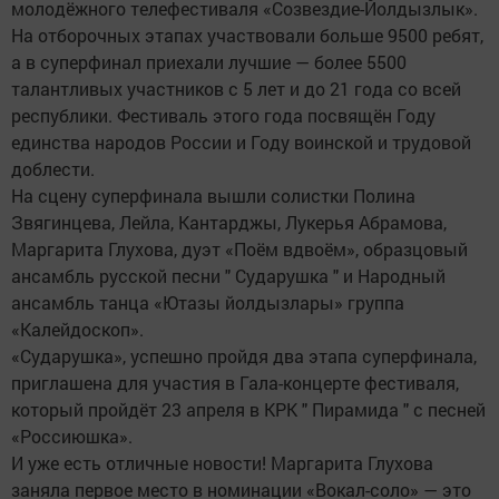
молодёжного телефестиваля «Созвездие-Йолдызлык».
На отборочных этапах участвовали больше 9500 ребят,
а в суперфинал приехали лучшие — более 5500
талантливых участников с 5 лет и до 21 года со всей
республики. Фестиваль этого года посвящён Году
единства народов России и Году воинской и трудовой
доблести.
На сцену суперфинала вышли солистки Полина
Звягинцева, Лейла, Кантарджы, Лукерья Абрамова,
Маргарита Глухова, дуэт «Поём вдвоём», образцовый
ансамбль русской песни " Сударушка " и Народный
ансамбль танца «Ютазы йолдызлары» группа
«Калейдоскоп».
«Сударушка», успешно пройдя два этапа суперфинала,
приглашена для участия в Гала-концерте фестиваля,
который пройдёт 23 апреля в КРК " Пирамида " с песней
«Россиюшка».
И уже есть отличные новости! Маргарита Глухова
заняла первое место в номинации «Вокал-соло» — это