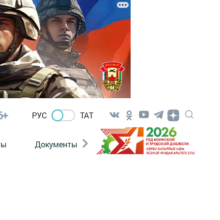
6+
РУС
ТАТ
ты
Документы
Патриотизм
Антитерро