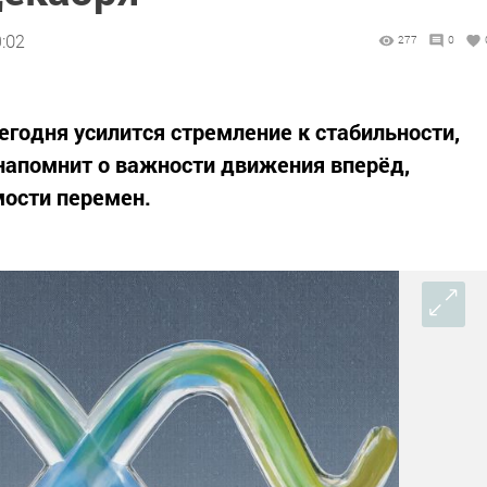
9:02
277
0
егодня усилится стремление к стабильности,
напомнит о важности движения вперёд,
мости перемен.