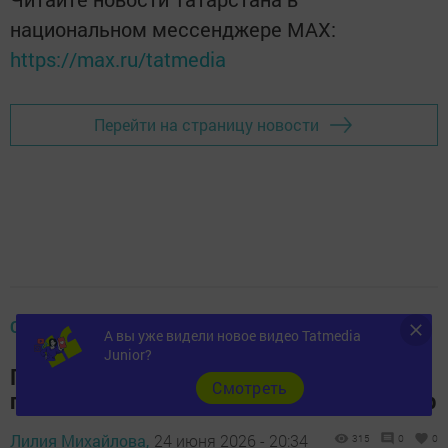
национальном мессенджере MАХ:
https://max.ru/tatmedia
Перейти на страницу новости
ОБЩЕСТВО
А вы уже видели новое видео Tatmedia
Junior?
Почему магазинная клубника уступает
Cмотреть
по вкусу ягоде с поля: объясняет фермер
Лилия Михайлова,
24 июня 2026 - 20:34
315
0
0