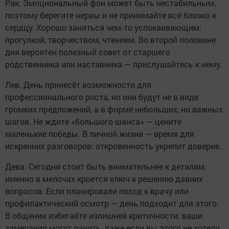
Рак. Эмоциональный фон может быть нестабильным,
поэтому берегите нервы и не принимайте всё близко к
сердцу. Хорошо заняться чем‑то успокаивающим:
прогулкой, творчеством, чтением. Во второй половине
дня вероятен полезный совет от старшего
родственника или наставника — прислушайтесь к нему.
Лев. День принесёт возможности для
профессионального роста, но они будут не в виде
громких предложений, а в форме небольших, но важных
шагов. Не ждите «большого шанса» — цените
маленькие победы. В личной жизни — время для
искренних разговоров: откровенность укрепит доверие.
Дева. Сегодня стоит быть внимательнее к деталям:
именно в мелочах кроется ключ к решению давних
вопросов. Если планировали поход к врачу или
профилактический осмотр — день подходит для этого.
В общении избегайте излишней критичности: ваши
замечания могут ранить, даже если вы этого не хотели.