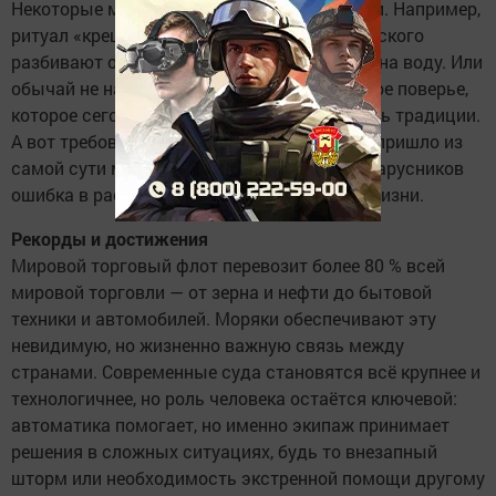
Некоторые морские традиции живут веками. Например,
ритуал «крещения» судна: бутылку шампанского
разбивают о борт, когда корабль спускают на воду. Или
обычай не начинать рейс в пятницу — старое поверье,
которое сегодня соблюдают скорее как дань традиции.
А вот требование к точности и дисциплине пришло из
самой сути морской службы: ещё в эпоху парусников
ошибка в расчётах могла стоить команде жизни.
Рекорды и достижения
Мировой торговый флот перевозит более 80 % всей
мировой торговли — от зерна и нефти до бытовой
техники и автомобилей. Моряки обеспечивают эту
невидимую, но жизненно важную связь между
странами. Современные суда становятся всё крупнее и
технологичнее, но роль человека остаётся ключевой:
автоматика помогает, но именно экипаж принимает
решения в сложных ситуациях, будь то внезапный
шторм или необходимость экстренной помощи другому