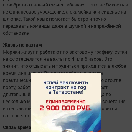
приобретают новый смысл: «банка» — это не ёмкость и
не финансовое учреждение, а скамейка или сиденье на
шлюпке. Такой язык помогает быстро и точно
передавать команды даже в шумной и напряжённой
обстановке.
Жизнь по вахтам
Моряки живут и работают по вахтовому графику: сутки
на флоте делятся на вахты по 4 или 6 часов. Это
значит, что отдыхать и трудиться приходится в любое
время дня и ночи. Во время рейса у экипажа
практически нет выходных: даже если судно стоит в
порту, работы хватает. Зато у моряков бывает
длительный отпуск между рейсами — иногда по
несколько месяцев. Для многих именно это сочетание
интенсивной работы и долгого отдыха становится
важной частью профессии.
Связь времён