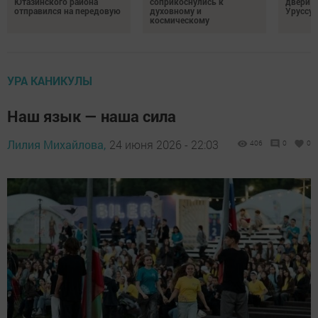
Ютазинского района
соприкоснулись к
двери 
отправился на передовую
духовному и
Уруссу
космическому
УРА КАНИКУЛЫ
Наш язык — наша сила
Лилия Михайлова,
24 июня 2026 - 22:03
406
0
0