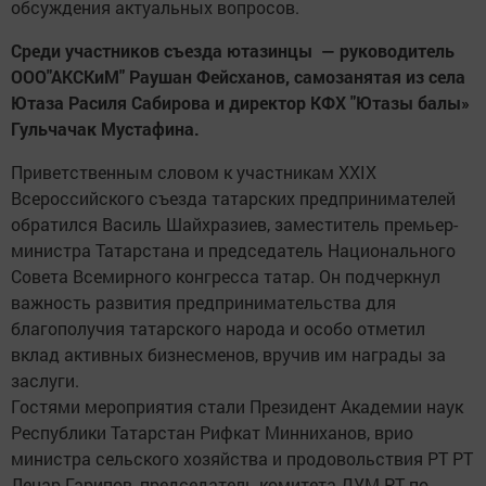
обсуждения актуальных вопросов.
Среди участников съезда ютазинцы — руководитель
ООО"АКСКиМ" Раушан Фейсханов, самозанятая из села
Ютаза Расиля Сабирова и директор КФХ "Ютазы балы»
Гульчачак Мустафина.
Приветственным словом к участникам XXIX
Всероссийского съезда татарских предпринимателей
обратился Василь Шайхразиев, заместитель премьер-
министра Татарстана и председатель Национального
Совета Всемирного конгресса татар. Он подчеркнул
важность развития предпринимательства для
благополучия татарского народа и особо отметил
вклад активных бизнесменов, вручив им награды за
заслуги.
Гостями мероприятия стали Президент Академии наук
Республики Татарстан Рифкат Минниханов, врио
министра сельского хозяйства и продовольствия РТ РТ
Ленар Гарипов, председатель комитета ДУМ РТ по