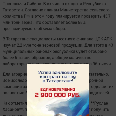
Поволжья и Сибири. В их число входит и Республика
Татарстан. Согласно планам Министерства сельского
хозяйства РФ, в этом году планируется проверить 43,7
млн тонн зерна, что составляет более 55%
прогнозируемого объема сбора.
В Татарстане специалисты местного филиала ЦОК АПК
изучат 2,2 млн тонн зерновой продукции. Для этого в 43
муниципальных районах республики будет отобрано
более 5 тысяч образцов, а общее количество
лабораторных анализов достигнет примерно 96 тысяч.
Для аграриев участие в госмониторинге обязательно.
Все исследования проводятся в период уборочной
кампании за счет федерального бюджета, что делает их
полностью бесплатными для сельхозпроизводителей.
Как отметил руководитель ФГБУ «ЦОК АПК» **Руслан
Хасанов**, подобный мониторинг позволяет получить
достоверную картину качества собранного зерна и