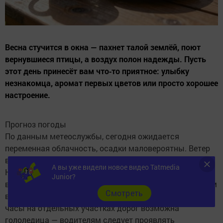
Весна стучится в окна — пахнет талой землёй, поют
вернувшиеся птицы, а воздух полон надежды. Пусть
этот день принесёт вам что‑то приятное: улыбку
незнакомца, аромат первых цветов или просто хорошее
настроение.
Прогноз погоды
По данным метеослужбы, сегодня ожидается
переменная облачность, осадки маловероятны. Ветер
восточный и северо‑восточный, скоростью 3–8 м/с.
А вы уже видели новое видео Tatmedia
Ночная температура составит от +4°C до −1°C, в
Junior?
восточных районах возможно понижение до −5°C. Днём
Cмотреть
воздух прогреется до +9...+14°C. В ночные и утренние
часы на отдельных участках дорог возможна
гололедица — водителям следует проявлять