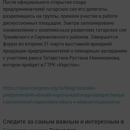
После официального открытия схода
предпринимателей татарских сел его делегаты,
разделившись на группы, приняли участие в работе
дискуссионных площадок. Завтра запланировано
ознакомление с комплексным развитием татарских сел
Тукаевского и Сармановского районов. Завершится
форум во вторник 31 марта выставкой-ярмаркой
продукции предпринимателей и пленарным заседанием
с участием раиса Татарстана Рустама Минниханова,
которое пройдет в ГТРК «Корстон».
https://tatar-congress.org/ru/blog/tatarskie-
predprinimateli-obsudili-voprosy-kadrovogo-obespecheniya-
i-sovremennyh-napravleniy-raboty-v-selskom-hozyaystve/
Следите за самым важным и интересным в
Telegram-канале
Татмедиа