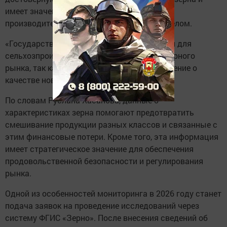
имеет значение как для непосредственных
производителей, так и для государства в целом.
«Государственный мониторинг зерна важен для
сельхозпроизводителей и регуляторов аграрного
рынка, так как дает объективное представление о
качестве нового урожая», — подчеркнул он.
По словам Руслана Хасанова, данные о
характеристиках зерна помогают предотвратить
смешивание продукции разных классов и связанные с
этим финансовые потери. Кроме того, эта информация
имеет стратегическое значение для обеспечения
продовольственной безопасности и регулирования
рынка.
Одной из особенностей мониторинга в 2026 году станет
подача заявок на проведение исследований через
систему ФГИС «Зерно». После внесения сведений об