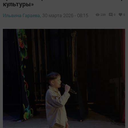
культуры»
Ильвина Гараева,
30 марта 2026 - 08:15
236
0
0