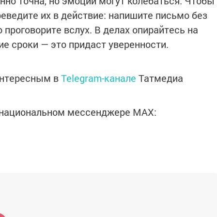
нно точна, но эмоции могут колебаться. Чтобы
реведите их в действие: напишите письмо без
о проговорите вслух. В делах опирайтесь на
ие сроки — это придаст уверенности.
интересным в
Telegram-канале
Татмедиа
в национальном мессенджере MАХ: