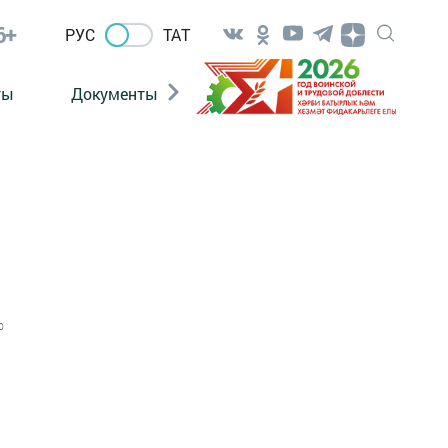
6+
РУС
ТАТ
ты
Документы
Патриотизм
Антитерро
0