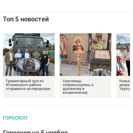
Топ 5 новостей
Гуманитарный груз из
Уруссинцы
Новый м
Ютазинского района
соприкоснулись к
двери 
отправился на передовую
духовному и
Уруссу
космическому
ГОРОСКОП
Гороскоп на 5 ноября