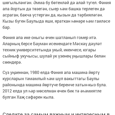
шөгыльләнгән. Әмма бу бөтенләй дә алай түгел. Фәния
апа йортын да төзегән, сыер һәм башка терлеген дә
асраган, бакча үстергән да, кызын да тәрбияләгән.
Кызы бүген Баулыда яши, яраткан һөнәре һәм гаиләсе
бар.
Фәния апа ике оныгы өчен шатланып гомер итә.
Аларның берсе Бауман исемендәге Мәскәү дәүләт
техник университетында укый, икенчесе, югары
сыйныф укучысы, шулай ук үзенең уңышлары белән
сөендерә.
Сүз уңаеннан, 1980 елда Фәния апа машина йөртү
курсларын тәмамлый һәм шул вакыттагы Баулы
районында машина йөртүче беренче хатын-кыз була.
2012 елда ул һәр мөселман өчен бик тә әһәмиятле
булган Хаҗ сәфәрен кыла.
Следите за самым важным и интересным в