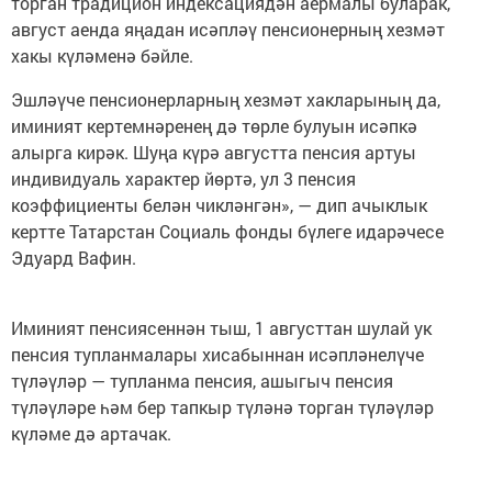
торган традицион индексациядән аермалы буларак,
август аенда яңадан исәпләү пенсионерның хезмәт
хакы күләменә бәйле.
Эшләүче пенсионерларның хезмәт хакларының да,
иминият кертемнәренең дә төрле булуын исәпкә
алырга кирәк. Шуңа күрә августта пенсия артуы
индивидуаль характер йөртә, ул 3 пенсия
коэффициенты белән чикләнгән», — дип ачыклык
кертте Татарстан Социаль фонды бүлеге идарәчесе
Эдуард Вафин.
Иминият пенсиясеннән тыш, 1 августтан шулай ук
пенсия тупланмалары хисабыннан исәпләнелүче
түләүләр — тупланма пенсия, ашыгыч пенсия
түләүләре һәм бер тапкыр түләнә торган түләүләр
күләме дә артачак.