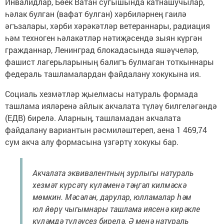
Инвалидлар, Бөек Ватан сугышында катнашучылар,
һәлак булган (вафат булган) хәрбиләрнең гаилә
әгъзалары, хәрби хәрәкәтләр ветераннары, радиация
һәм техноген һәлакәтләр нәтиҗәсендә зыян күргән
гражданнар, Ленинград блокадасында яшәүчеләр,
фашист лагерьларының балигъ булмаган тоткыннары
федераль ташламалардан файдалану хокукына ия.
Социаль хезмәтләр җыелмасы натураль формада
ташлама ияләренә айлык акчалата түләү билгеләгәндә
(ЕДВ) бирелә. Аларның, ташламадан акчалата
файдалану вариантын рәсмиләштереп, аена 1 469,74
сум акча алу формасына үзгәртү хокукы бар.
Акчалата эквивалентның зурлыгы натураль
хезмәт күрсәтү күләменә тәңгәл килмәскә
мөмкин. Мәсәлән, дарулар, юлламалар һәм
юл йөрү чыгымнары ташлама иясенә кирәкле
күләмдә түләүсез бирелә. Ә менә натураль