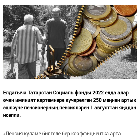
Елдагыча Татарстан Социаль фонды 2022 елда алар
өчен иминият кертемнәре күчерелгән 250 меңнән артык
эшләүче пенсионерның пенсияләрен 1 августтан яңадан
исәпли.
«Пенсия күләме билгеле бер коэффициентка арта