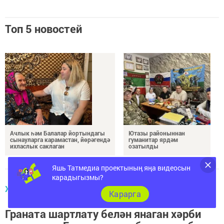
Топ 5 новостей
Ачлык һәм Балалар йортындагы
Ютазы районыннан
сынауларга карамастан, йөрәгендә
гуманитар ярдәм
ихласлык саклаган
озатылды
Яшь Татмедиа проектының яңа видеосын
карадыгызмы?
ҖӘМГЫЯТЬ
Карарга
Граната шартлату белән янаган хәрби