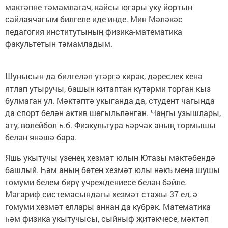
мәктәпне тәмамлагач, кайсы югары уку йортын
сайлаячагым билгеле иде инде. Мин Мәләкәс
педагогия институтының физика-математика
факультетын тәмамладым.
Шунысын да билгеләп үтәргә кирәк, дәреслек кенә
ятлап утыручы, башын китаптан күтәрми торган кыз
булмаган ул. Мәктәптә укыганда да, студент чагында
да спорт белән актив шөгыльләнгән. Чаңгы узышлары,
ату, волейбол һ.б. Физкультура һәрчак аның тормышы
белән янәшә бара.
Яшь укытучы үзенең хезмәт юлын Ютазы мәктәбендә
башлый. Һәм аның бөтен хезмәт юлы нәкъ менә шушы
гомуми белем бирү учреждениесе белән бәйле.
Мәгариф системасындагы хезмәт стажы 37 ел, ә
гомуми хезмәт еллары аннан да күбрәк. Математика
һәм физика укытучысы, сыйныф җитәкчесе, мәктәп