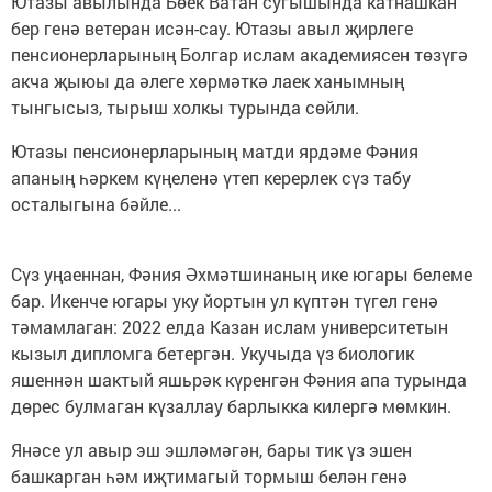
Ютазы авылында Бөек Ватан сугышында катнашкан
бер генә ветеран исән-сау. Ютазы авыл җирлеге
пенсионерларының Болгар ислам академиясен төзүгә
акча җыюы да әлеге хөрмәткә лаек ханымның
тынгысыз, тырыш холкы турында сөйли.
Ютазы пенсионерларының матди ярдәме Фәния
апаның һәркем күңеленә үтеп керерлек сүз табу
осталыгына бәйле...
Сүз уңаеннан, Фәния Әхмәтшинаның ике югары белеме
бар. Икенче югары уку йортын ул күптән түгел генә
тәмамлаган: 2022 елда Казан ислам университетын
кызыл дипломга бетергән. Укучыда үз биологик
яшеннән шактый яшьрәк күренгән Фәния апа турында
дөрес булмаган күзаллау барлыкка килергә мөмкин.
Янәсе ул авыр эш эшләмәгән, бары тик үз эшен
башкарган һәм иҗтимагый тормыш белән генә