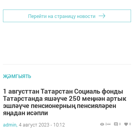
Перейти на страницу новости
ҖӘМГЫЯТЬ
1 августтан Татарстан Социаль фонды
Татарстанда яшәүче 250 меңнән артык
эшләүче пенсионерның пенсияләрен
яңадан исәпли
admin,
4 август 2023 - 10:12
244
0
0