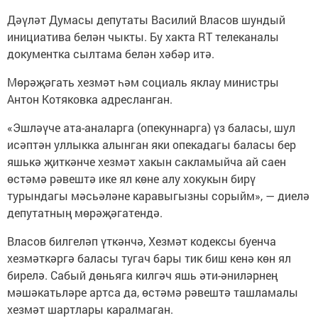
Дәүләт Думасы депутаты Василий Власов шундый
инициатива белән чыкты. Бу хакта RT телеканалы
документка сылтама белән хәбәр итә.
Мөрәҗәгать хезмәт һәм социаль яклау министры
Антон Котяковка адресланган.
«Эшләүче ата-аналарга (опекуннарга) үз баласы, шул
исәптән уллыкка алынган яки опекадагы баласы бер
яшькә җиткәнче хезмәт хакын сакламыйча ай саен
өстәмә рәвештә ике ял көне алу хокукын бирү
турындагы мәсьәләне каравыгызны сорыйм», — диелә
депутатның мөрәҗәгатендә.
Власов билгеләп үткәнчә, Хезмәт кодексы буенча
хезмәткәргә баласы тугач бары тик биш кенә көн ял
бирелә. Сабый дөньяга килгәч яшь әти-әниләрнең
мәшәкатьләре артса да, өстәмә рәвештә ташламалы
хезмәт шартлары каралмаган.