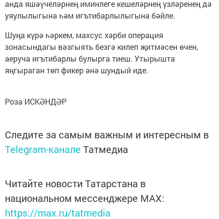
анда яшәүчеләрнең иминлеге кешеләрнең үзләренең дә
уяулылыгына һәм игътибарлылыгына бәйле.
Шуңа күрә һәркем, махсус хәрби операция
зонасындагы вәзгыять безгә килеп җитмәсен өчен,
аеруча игътибарлы булырга тиеш. Утырышта
яңгыраган төп фикер әнә шундый иде.
Роза ИСКӘНДӘР
Следите за самым важным и интересным в
Telegram-канале
Татмедиа
Читайте новости Татарстана в
национальном мессенджере MАХ:
https://max.ru/tatmedia