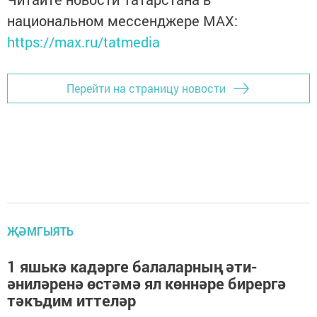
национальном мессенджере MАХ:
https://max.ru/tatmedia
Перейти на страницу новости
ҖӘМГЫЯТЬ
1 яшькә кадәрге балаларның әти-
әниләренә өстәмә ял көннәре бирергә
тәкъдим иттеләр