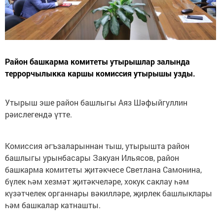
Район башкарма комитеты утырышлар залында
террорчылыкка каршы комиссия утырышы узды.
Утырыш эше район башлыгы Аяз Шәфыйгуллин
рәислегендә үтте.
Комиссия әгъзаларыннан тыш, утырышта район
башлыгы урынбасары Закуан Ильясов, район
башкарма комитеты җитәкчесе Светлана Самонина,
бүлек һәм хезмәт җитәкчеләре, хокук саклау һәм
күзәтчелек органнары вәкилләре, җирлек башлыклары
һәм башкалар катнашты.