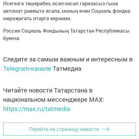
Исегезгә төшерәбез, исәп-хисап гаризасыз гына
автомат рәвештә ясала, моның өчен Социаль фондка
мөрәҗәгать итәргә кирәкми.
Россия Социаль Фондының Татарстан Республикасы
буенча
Следите за самым важным и интересным в
Telegram-канале
Татмедиа
Читайте новости Татарстана в
национальном мессенджере MАХ:
https://max.ru/tatmedia
Перейти на страницу новости