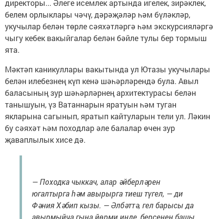
директоры... Әлеге исемлек артында игелек, зирәклек,
белем орлыклары чәчү, дәрәҗәләр һәм бүләкләр,
укучылар белән төрле сәяхәтләргә һәм экскурсияләргә
чыгу кебек вакыйгалар белән бәйле тулы бер тормыш
ята.
Мәктәп каникуллары вакытында ул Ютазы укучылары
белән илебезнең күп кенә шәһәрләрендә була. Авыл
баласының зур шәһәрләрнең архитектурасы белән
танышуын, үз Ватаннарын яратуын һәм туган
якларына сагынып, яратып кайтуларын тели ул. Ләкин
бу сәяхәт һәм походлар әле балалар өчен зур
җаваплылык хисе дә.
— Походка чыккач, алар әйберләрен
югалтырга һәм авырырга тиеш түгел, — ди
Фәния Хәбип кызы. — Әлбәттә, гел барысы да
авырмыйча гына йөрми инде, берсенең башы