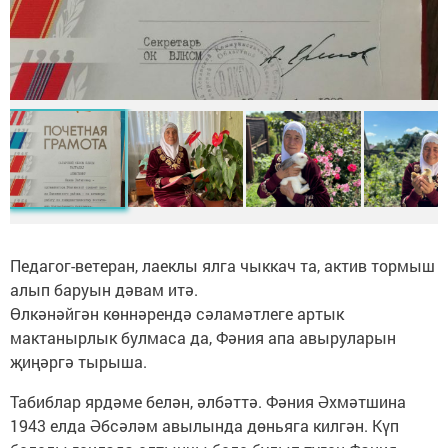
Педагог-ветеран, лаеклы ялга чыккач та, актив тормыш
алып баруын дәвам итә.
Өлкәнәйгән көннәрендә сәламәтлеге артык
мактанырлык булмаса да, Фәния апа авыруларын
җиңәргә тырыша.
Табиблар ярдәме белән, әлбәттә. Фәния Әхмәтшина
1943 елда Әбсәләм авылында дөньяга килгән. Күп