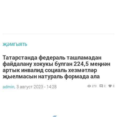
ҖӘМГЫЯТЬ
Татарстанда федераль ташламадан
файдалану хокукы булган 224,5 меңнән
артык инвалид социаль хезмәтләр
җыелмасын натураль формада ала
admin,
3 август 2023 - 14:28
270
0
0