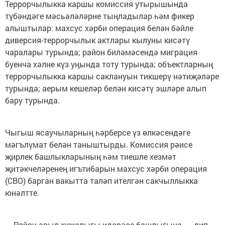
Террорчылыкка каршы комиссия утырышында
түбәндәге мәсьәләләрне тыңладылар һәм фикер
алыштылар: махсус хәрби операция белән бәйле
диверсия-террорчылык актлары кылуны кисәтү
чаралары турында; район биләмәсендә миграция
буенча хәлне күз уңында тоту турында; объектларның
террорчылыкка каршы саклануын тикшерү нәтиҗәләре
турында; аерым кешеләр белән кисәтү эшләре алып
бару турында.
Чыгыш ясаучыларның һәрберсе үз өлкәсендәге
мәгълүмат белән таныштырды. Комиссия рәисе
җирлек башлыкларының һәм тиешле хезмәт
җитәкчеләренең игътибарын махсус хәрби операция
(СВО) барган вакытта таләп ителгән сакчыллыкка
юнәлтте.
— Район авыл хуҗалыгы идарәсе башлыгына, — дип