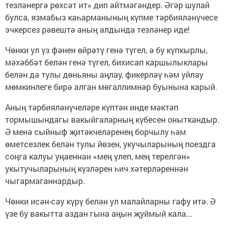
тезләнергә рөхсәт ит» дип әйтмәгәндер. Әгәр шулай
булса, язмабыз каһарманының күпме тәрбияләнүчесе
эчкерсез рәвештә аның алдында тезләнер иде!
Чөнки ул үз фәнен өйрәтү генә түгел, ә бу күпкырлы,
мәхәббәт белән генә түгел, бихисап каршылыклары
белән дә тулы дөньяны аңлау, фикерләү һәм уйлау
мөмкинлеге бирә алган мөгаллимнәр буынына карый.
Аның тәрбияләнүчеләре күптән инде мәктәп
тормышындагы вакыйгаларның күбесен оныткандыр.
Ә менә сыйныф җитәкчеләренең борчылу һәм
өметсезлек белән тулы йөзен, укучыларының поездга
соңга калуы уңаеннан «мең үлеп, мең терелгән»
укытучыларының күзләрен һич хәтерләреннән
чыгармаганнардыр.
Чөнки исән-сау күрү белән ул малайларны гафу итә. Ә
үзе бу вакытта аздан гына аңын җуймый кала...