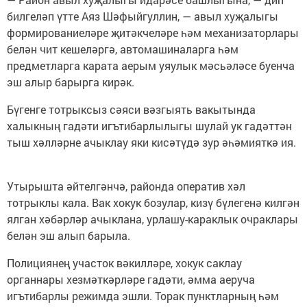
билгеләп үтте Аяз Шәфыйгуллин, — авыл хуҗалыгы
формированиеләре җитәкчеләре һәм механизаторлары
белән чит кешеләргә, автомашиналарга һәм
предметларга карата аерым уяулык мәсьәләсе буенча
эш алыр барырга кирәк.
Бүгенге тотрыксыз сәяси вәзгыять вакытында
халыкның гадәти игътибарлылыгы шулай ук гадәттән
тыш хәлләрне ачыклау яки кисәтүдә зур әһәмияткә ия.
Утырышта әйтелгәнчә, районда оператив хәл
тотрыклы кала. Вак хокук бозулар, кизү бүлегенә килгән
ялган хәбәрләр ачыклана, урлашу-караклык очраклары
белән эш алып барыла.
Полициянең участок вәкилләре, хокук саклау
органнары хезмәткәрләре гадәти, әмма аеруча
игътибарлы режимда эшли. Торак пунктларның һәм