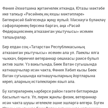
Фәния Әхмәтшина җитәкчелек иткәндә, Ютазы мәктәбе
ике тапкыр «Рәсәйнең иң яхшы мәктәпләре»
Бөтенрәсәй бәйгесендә җиңү яулый. Мәскәүгә бүләкләү
сәфәрләренең берсенә баргач, аңа «Рәсәй
Федерациясенең атказанган укытучысы» исемен
тапшыралар.
Бер елдан соң «Татарстан Республикасының
атказанган укытучысы» исемен ала ул. Лаеклы ялга
чыккач, беренчел ветераннар оешмасы рәисе булып
актив эшли. Үз вакытында, Бөек Ватан сугышында
катнашучылар исән чакта, Фәния Хәбип кызы Бөек
Ватан сугышында катнашучыларның йортларына
кереп, аларның истәлекләрен язып ала.
Бу хатирәләрнең һәрберсе район гәзите битләрендә
басылып чыга. Ул, лирик җанлы физик, ветераннар
исән чакта шушы игелекле эшне эшләргә өлгерә. Бүген