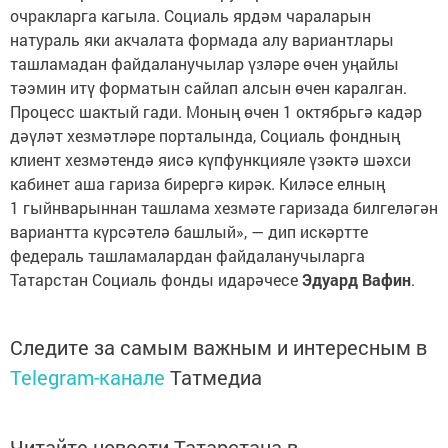
очракларга кагыла. Социаль ярдәм чараларын
натураль яки акчалата формада алу вариантлары
ташламадан файдаланучылар үзләре өчен уңайлы
тәэмин итү форматын сайлап алсын өчен каралган.
Процесс шактый гади. Моның өчен 1 октябрьгә кадәр
дәүләт хезмәтләре порталында, Социаль фондның
клиент хезмәтендә яисә күпфункцияле үзәктә шәхси
кабинет аша гариза бирергә кирәк. Киләсе елның
1 гыйнварыннан ташлама хезмәте гаризада билгеләгән
вариантта күрсәтелә башлый», — дип искәртте
федераль ташламалардан файдаланучыларга
Татарстан Социаль фонды идарәчесе
Эдуард Вафин
.
Следите за самым важным и интересным в
Telegram-канале
Татмедиа
Читайте новости Татарстана в