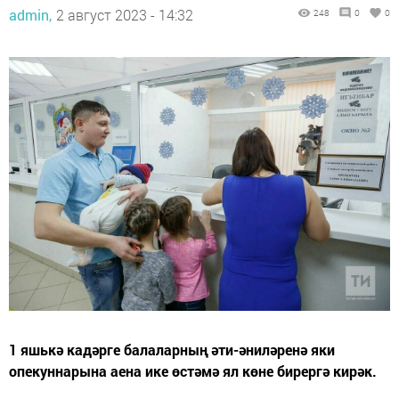
admin,
2 август 2023 - 14:32
248
0
0
1 яшькә кадәрге балаларның әти-әниләренә яки
опекуннарына аена ике өстәмә ял көне бирергә кирәк.