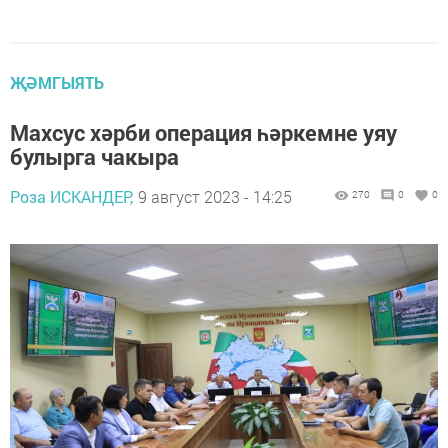
ҖӘМГЫЯТЬ
Махсус хәрби операция һәркемне уяу
булырга чакыра
Роза ИСКАНДЕР,
9 август 2023 - 14:25
270
0
0