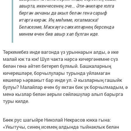
авырта, икенчесенең эче... Әти-әниләре юлга
биргән акчаны да акыл белән генә сарыф
итәргә кирәк. Иң мөһиме, югалмаска!
Беләсезме, Мәскәүгә сәяхәтләрнең берсендә
минем өчен бив авыр хәл булган иде.
Төркемебез инде вагонда үз урыннарын алды, ә ике
малай юк та юк! Шул чакта нәрсә кичергәнемне сүз
белән генә әйтеп бетереп булмый. Башкаларның
кичерешләре, борчылулары турында уйламаган
кешеләр һәрвакыт бар инде ул. Ә кызларның гашыйк
булуы? Малайлар өчен бу яктан бик үк борчылмадым, ә
менә кызлар белән аерым сөйләшүләр алып барырга
туры килде.
Бөек рус шагыйре Николай Некрасов юкка гына:
«Укытучы, синең исемең алдында тыйнаклык белән