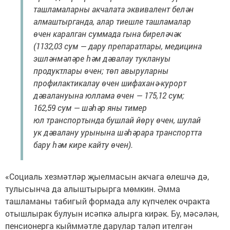
ташламаларны акчалата эквивалент белән
алмаштырганда, алар тиешле ташламалар
өчен каралган суммада гына биреләчәк
(1132,03 сум — дару препаратлары, медицина
эшләнмәләре һәм дәвалау туклануы
продуктлары өчен; төп авыруларны
профилактикалау өчен шифаханә-курорт
дәвалануына юллама өчен — 175,12 сум;
162,59 сум — шәһәр яны тимер
юл транспортында бушлай йөрү өчен, шулай
ук дәвалану урынына шәһәрара транспортта
бару һәм кире кайту өчен).
«Социаль хезмәтләр җыелмасын акчага өлешчә дә,
тулысынча да алыштырырга мөмкин. Әмма
ташламаны табигый формада алу күпчелек очракта
отышлырак булуын исәпкә алырга кирәк. Бу, мәсәлән,
пенсионерга кыйммәтле дарулар таләп ителгән