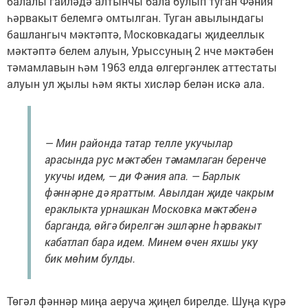
балалы гаиләдә алтынчы бала булып туган Фәния
һәрвакыт белемгә омтылган. Туган авылындагы
башлангыч мәктәптә, Московкадагы җидееллык
мәктәптә белем алуын, Урыссуның 2 нче мәктәбен
тәмамлавын һәм 1963 елда өлгергәнлек аттестаты
алуын ул җылы һәм якты хисләр белән искә ала.
— Мин районда татар телле укучылар
арасында рус мәктәбен тәмамлаган беренче
укучы идем, — ди Фәния апа. — Барлык
фәннәрне дә яраттым. Авылдан җиде чакрым
ераклыкта урнашкан Московка мәктәбенә
барганда, өйгә бирелгән эшләрне һәрвакыт
кабатлап бара идем. Минем өчен яхшы уку
бик мөһим булды.
Төгәл фәннәр миңа аеруча җиңел бирелде. Шуңа күрә