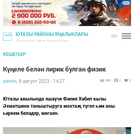
ЮТАЗЫ РАЙОНЫ ЯҢАЛЫКЛАРЫ
16+
"Ютазы таңы" гәзите - Ютазы районы
КЕШЕЛӘР
Күңеле белән лирик булган физик
admin,
9 август 2023 - 14:27
289
0
0
Ютазы авылында яшәүче Фәния Хәбип кызы
Әхмәтшина таныштыруга мохтаҗ түгел һәм аны
һәркем беләдер, мөгаен.