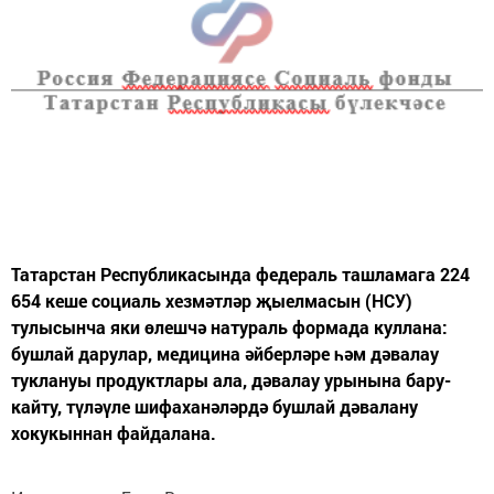
Татарстан Республикасында федераль ташламага 224
654 кеше социаль хезмәтләр җыелмасын (НСУ)
тулысынча яки өлешчә натураль формада куллана:
бушлай дарулар, медицина әйберләре һәм дәвалау
туклануы продуктлары ала, дәвалау урынына бару-
кайту, түләүле шифаханәләрдә бушлай дәвалану
хокукыннан файдалана.