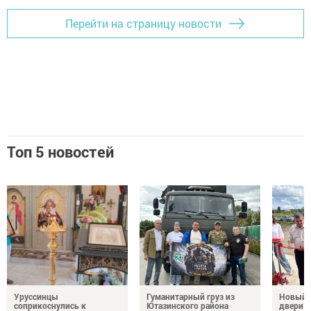
Перейти на страницу новости
Топ 5 новостей
Уруссинцы
Гуманитарный груз из
Новый м
соприкоснулись к
Ютазинского района
двери 