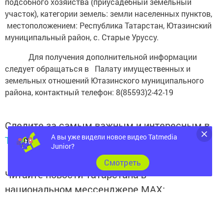
подсобного хозяйства (приусадебный земельный
участок), категории земель: земли населенных пунктов,
местоположением: Республика Татарстан, Ютазинский
муниципальный район, с. Старые Уруссу.
Для получения дополнительной информации
следует обращаться в Палату имущественных и
земельных отношений Ютазинского муниципального
района, контактный телефон: 8(85593)2-42-19
Следите за самым важным и интересным в
А вы уже видели новое видео Tatmedia
Telegram-канале
Татмедиа
Junior?
Cмотреть
Читайте новости Татарстана в
национальном мессенджере MАХ:
https://max.ru/tatmedia