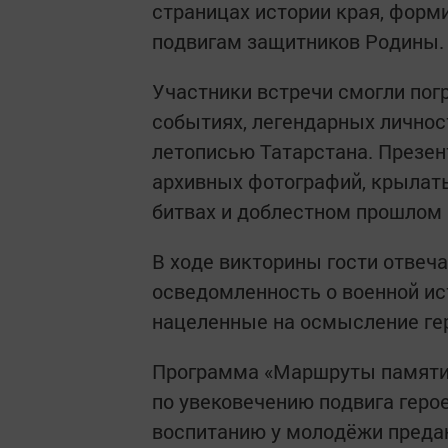
страницах истории края, форм
подвигам защитников Родины.
Участники встречи смогли пог
событиях, легендарных личнос
летописью Татарстана. Презе
архивных фотографий, крылат
битвах и доблестном прошлом 
В ходе викторины гости отвеч
осведомленность о военной ис
нацеленные на осмысление гер
Программа «Маршруты памяти»
по увековечению подвига герое
воспитанию у молодёжи предан