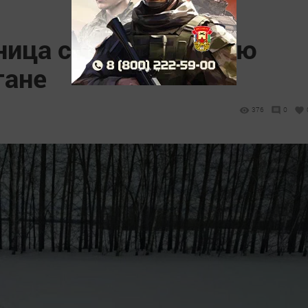
ица сугроба: косулю
тане
376
0