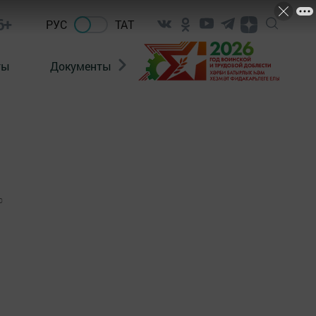
6+
РУС
ТАТ
ты
Документы
Патриотизм
Антитерро
0