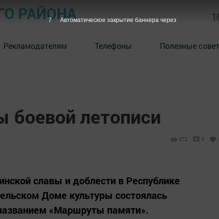
ГО РАЙОНА
1
6
Автоматическое закрытие баннера через
Рекламодателям
Телефоны
Полезные сове
ы боевой летописи
372
0
инской славы и доблести в Республике
сельском Доме культуры состоялась
 названием «Маршруты памяти».