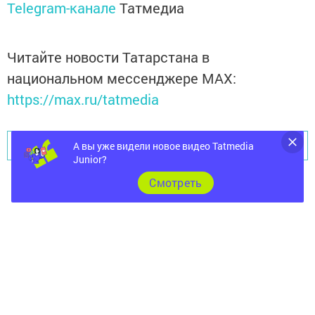
Telegram-канале
Татмедиа
Читайте новости Татарстана в
национальном мессенджере MАХ:
https://max.ru/tatmedia
Перейти на страницу новости
А вы уже видели новое видео Tatmedia
Junior?
Cмотреть
ОБЩЕСТВО