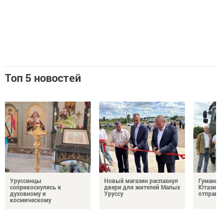
Топ 5 новостей
Уруссинцы
Новый магазин распахнул
Гуманит
соприкоснулись к
двери для жителей Малых
Ютазинс
духовному и
Уруссу
отправи
космическому