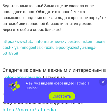
Будьте внимательны! Зима еще не сказала свое
последнее слово. Обходите стороной места
возможного падения снега и льда с крыш, не паркуйте
автомобили в опасной близости от стен домов.
Берегите себя и своих близких!
https://www.tatar-inform.ru/news/v-pestrecinskom-raione-
cast-krysi-mnogoetazki-ruxnula-pod-tyazestyu-snega-
6018969
Следите за самым важным и интересным в
Telegram-канале
Татмедиа
А вы уже видели новое видео Tatmedia
Junior?
Читайте новости Татарстана в
Cмотреть
национальном мессенджере MАХ:
https://max.ru/tatmedia