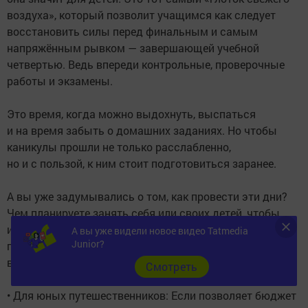
воздуха», который позволит учащимся как следует
восстановить силы перед финальным и самым
напряжённым рывком — завершающей учебной
четвертью. Ведь впереди контрольные, проверочные
работы и экзамены.
Это время, когда можно выдохнуть, выспаться
и на время забыть о домашних заданиях. Но чтобы
каникулы прошли не только расслабленно,
но и с пользой, к ним стоит подготовиться заранее.
А вы уже задумывались о том, как провести эти дни?
Чем планируете занять себя или своих детей, чтобы
и отдохнуть, и не утонуть в скуке? Мы решили немного
А вы уже видели новое видео Tatmedia
Junior?
помочь вам с идеями и предлагаем несколько
вариантов для отличного весеннего отдыха:
Cмотреть
• Для юных путешественников: Если позволяет бюджет