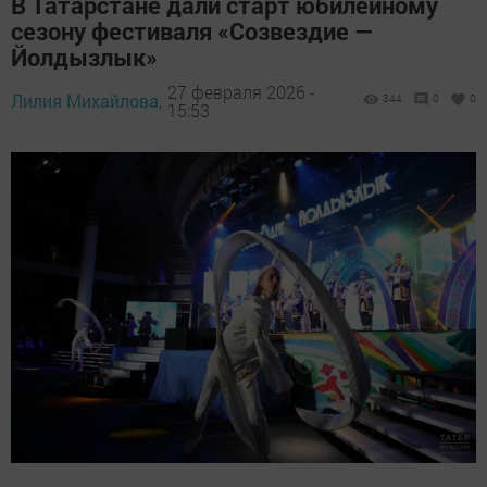
В Татарстане дали старт юбилейному
сезону фестиваля «Созвездие —
Йолдызлык»
27 февраля 2026 -
Лилия Михайлова,
344
0
0
15:53