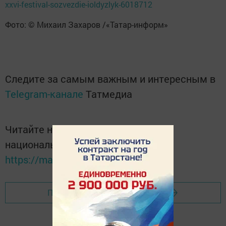
xxvi-festival-sozvezdie-ioldyzlyk-6018712
Фото: © Михаил Захаров /«Татар-информ»
Следите за самым важным и интересным в
Telegram-канале
Татмедиа
Читайте новости Татарстана в
национальном мессенджере MАХ:
https://max.ru/tatmedia
Перейти на страницу новости