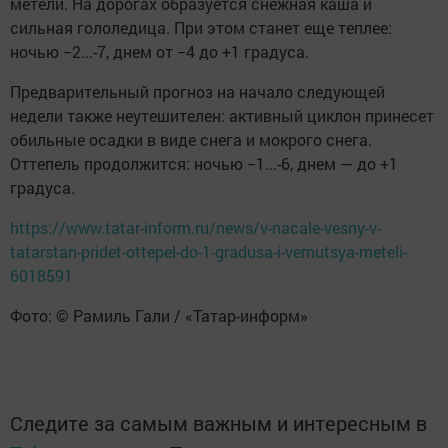
метели. На дорогах образуется снежная каша и
сильная гололедица. При этом станет еще теплее:
ночью −2...-7, днем от −4 до +1 градуса.
Предварительный прогноз на начало следующей
недели также неутешителен: активный циклон принесет
обильные осадки в виде снега и мокрого снега.
Оттепель продолжится: ночью −1...-6, днем — до +1
градуса.
https://www.tatar-inform.ru/news/v-nacale-vesny-v-
tatarstan-pridet-ottepel-do-1-gradusa-i-vernutsya-meteli-
6018591
Фото: © Рамиль Гали / «Татар-информ»
Следите за самым важным и интересным в