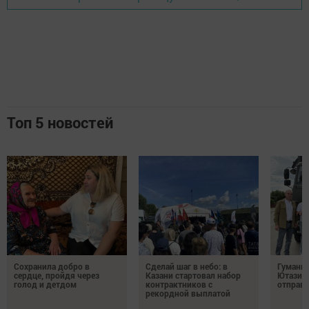
Топ 5 новостей
Сохранила добро в
Сделай шаг в небо: в
Гуманит
сердце, пройдя через
Казани стартовал набор
Ютазинс
голод и детдом
контрактников с
отправи
рекордной выплатой