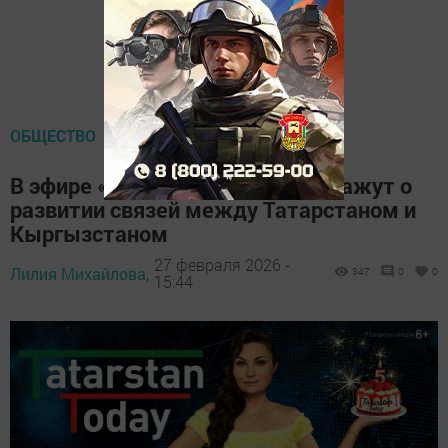
ОБЩЕСТВО
В эфире «Tatarstan Today» расскажут о
развитии связей между Татарстаном и
Кыргызстаном
27 февраля 2026 -
Лилия Михайлова,
347
0
0
15:44