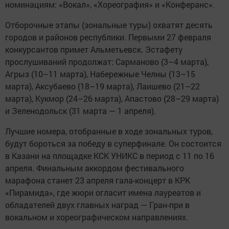
номинациям: «Вокал», «Хореография» и «Конферанс».
Отборочные этапы (зональные туры) охватят десять
городов и районов республики. Первыми 27 февраля
конкурсантов примет Альметьевск. Эстафету
прослушиваний продолжат: Сарманово (3–4 марта),
Агрыз (10–11 марта), Набережные Челны (13–15
марта), Аксубаево (18–19 марта), Лаишево (21–22
марта), Кукмор (24–26 марта), Апастово (28–29 марта)
и Зеленодольск (31 марта — 1 апреля).
Лучшие номера, отобранные в ходе зональных туров,
будут бороться за победу в суперфинале. Он состоится
в Казани на площадке КСК УНИКС в период с 11 по 16
апреля. Финальным аккордом фестивального
марафона станет 23 апреля гала-концерт в КРК
«Пирамида», где жюри огласит имена лауреатов и
обладателей двух главных наград — Гран-при в
вокальном и хореографическом направлениях.