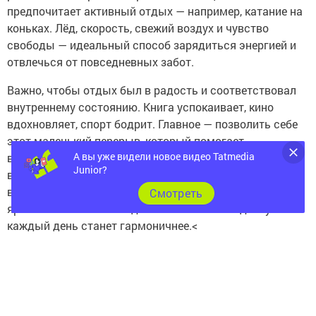
предпочитает активный отдых — например, катание на
коньках. Лёд, скорость, свежий воздух и чувство
свободы — идеальный способ зарядиться энергией и
отвлечься от повседневных забот.
Важно, чтобы отдых был в радость и соответствовал
внутреннему состоянию. Книга успокаивает, кино
вдохновляет, спорт бодрит. Главное — позволить себе
этот маленький перерыв, который помогает
А вы уже видели новое видео Tatmedia
восстановить силы и с новыми мыслями вернуться к
Junior?
важным задачам. Отдых — не просто пауза, а
возможность услышать себя, почувствовать жизнь
Cмотреть
ярче и осознаннее. Найдите свой способ отдохнуть — и
каждый день станет гармоничнее.<