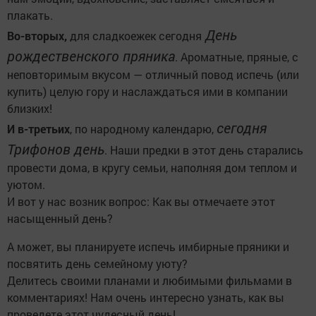
плакать.
День
Во-вторых,
для сладкоежек сегодня
рождественского пряника
. Ароматные, пряные, с
неповторимым вкусом — отличный повод испечь (или
купить) целую гору и наслаждаться ими в компании
близких!
сегодня
И в-третьих
, по народному календарю,
Трифонов день
. Наши предки в этот день старались
провести дома, в кругу семьи, наполняя дом теплом и
уютом.
И вот у нас возник вопрос: Как вы отмечаете этот
насыщенный день?
А может, вы планируете испечь имбирные пряники и
посвятить день семейному уюту?
Делитесь своими планами и любимыми фильмами в
комментариях! Нам очень интересно узнать, как вы
проведете этот чудесный день!