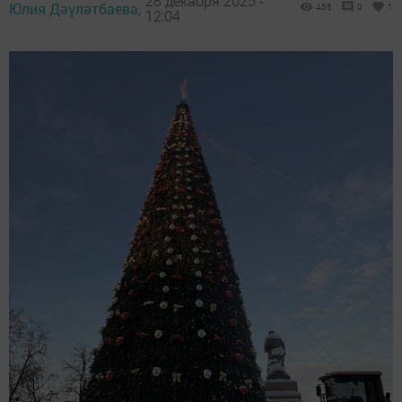
28 декабря 2025 -
Юлия Дәүләтбаева,
456
0
1
12:04