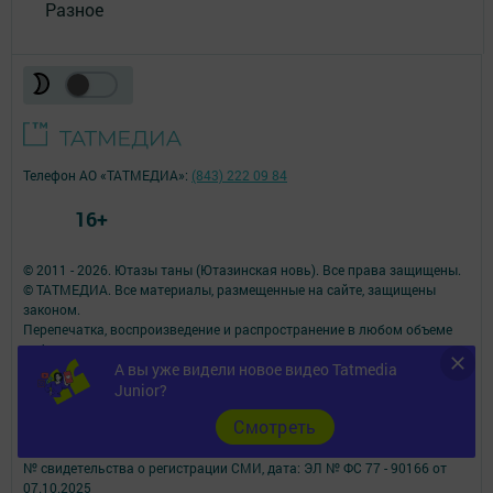
Разное
Телефон АО «ТАТМЕДИА»:
(843) 222 09 84
16+
© 2011 - 2026. Ютазы таны (Ютазинская новь). Все права защищены.
© ТАТМЕДИА. Все материалы, размещенные на сайте, защищены
законом.
Перепечатка, воспроизведение и распространение в любом объеме
информации,
А вы уже видели новое видео Tatmedia
размещенной на сайте, возможна только с письменного согласия
Junior?
редакций СМИ.
При поддержке Республиканского агентства по печати и массовым
Cмотреть
коммуникациям.
Наименование СМИ: Ютазы таны (Ютазинская новь)
№ свидетельства о регистрации СМИ, дата: ЭЛ № ФС 77 - 90166 от
07.10.2025