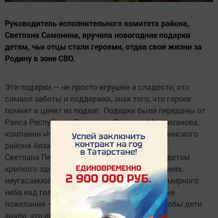
Руководитель исполнительного комитета района,
Светлана Самонина, вручила новогодние подарки
детям, чьи отцы стали героями, отдав свои жизни за
Родину в зоне СВО.
Эти подарки — не просто игрушки и сладости, это
символ заботы и поддержки, знак того, что героев
помнят и ценят их подвиг. Подарки были переданы от
Раиса Республики Татарстан Рустама Минниханова,
компании «Нэфис Косметикс» и главы Ютазинского
района Аяза Шафигуллина.
Светлана Петровна от всей души пожелала детям
крепкого здоровья, успехов во всех начинаниях,
неугасаемой веры в будущее и, конечно же, мирного
неба над головой. Слова поддержки и добрые
пожелания — это то, что особенно важно, чтобы дети
знали, что они не одиноки в своей утрате.