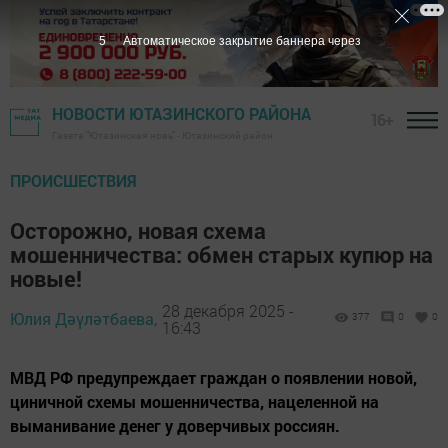
3
Автоматическое закрытие баннера через
НОВОСТИ ЮТАЗИНСКОГО РАЙОНА
16+
Газета "Ютазинская новь" - Ютазинский район
ПРОИСШЕСТВИЯ
Осторожно, новая схема
мошенничества: обмен старых купюр на
новые!
28 декабря 2025 -
Юлия Дәүләтбаева,
377
0
0
16:43
МВД РФ предупреждает граждан о появлении новой,
циничной схемы мошенничества, нацеленной на
выманивание денег у доверчивых россиян.