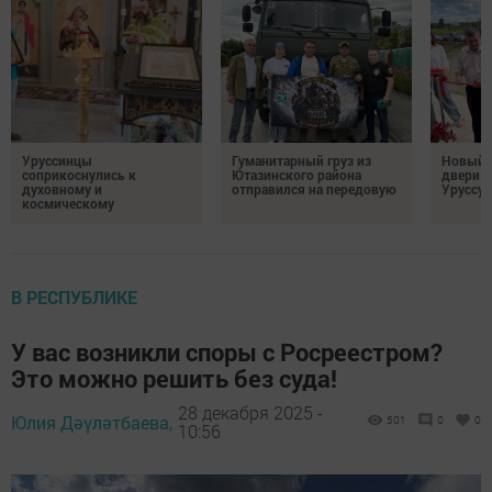
Уруссинцы
Гуманитарный груз из
Новый м
соприкоснулись к
Ютазинского района
двери 
духовному и
отправился на передовую
Уруссу
космическому
В РЕСПУБЛИКЕ
У вас возникли споры с Росреестром?
Это можно решить без суда!
28 декабря 2025 -
Юлия Дәүләтбаева,
501
0
0
10:56