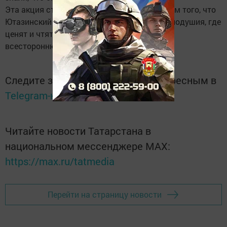
Эта акция стала ещё одним подтверждением того, что
Ютазинский район — это территория неравнодушия, где
ценят и чтят память о героях и оказывают
всестороннюю поддержку их семьям.
Следите за самым важным и интересным в
Telegram-канале
Татмедиа
Читайте новости Татарстана в
национальном мессенджере MАХ:
https://max.ru/tatmedia
Перейти на страницу новости