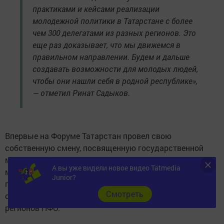
практиками и кейсами реализации
молодежной политики в Татарстане с более
чем 300 делегатами из разных регионов. Это
еще раз доказывает, что мы движемся в
правильном направлении. Будем и дальше
создавать возможности для молодых людей,
чтобы они нашли себя в родной республике»,
— отметил Ринат Садыков.
Впервые на Форуме Татарстан провел свою
собственную смену, посвященную государственной
молодёжной политике под названием «Флагманы
А вы уже видели новое видео Tatmedia
молодежи». Смена собрала 350 участников и 60
Junior?
проректоров образовательных организаций высшего
Cмотреть
образования вузов, расположенных на территории
регионов ПФО.