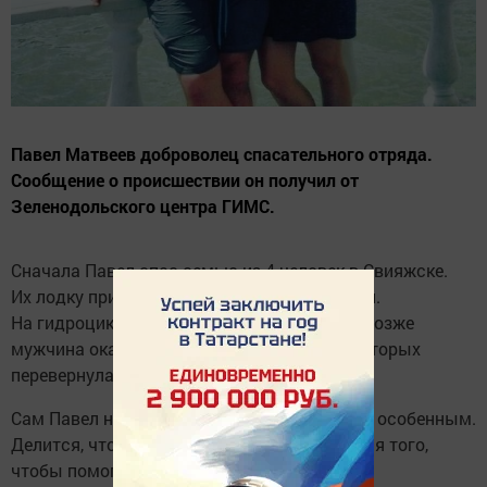
Павел Матвеев доброволец спасательного отряда.
Сообщение о происшествии он получил от
Зеленодольского центра ГИМС.
Сначала Павел спас семью из 4 человек в Свияжске.
Их лодку прибило на мель и заливало водой.
На гидроцикле он доставил всех на берег. Позже
мужчина оказал помощь еще 7 людям, у которых
перевернулась лодка.
Сам Павел не считает свой поступок чем-то особенным.
Делится, что добровольцем стал именно для того,
чтобы помогать людям.