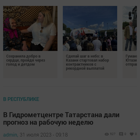
Сохранила добро в
Сделай шаг в небо: в
Гуманит
сердце, пройдя через
Казани стартовал набор
Ютазинс
голод и детдом
контрактников с
отправи
рекордной выплатой
В РЕСПУБЛИКЕ
В Гидрометцентре Татарстана дали
прогноз на рабочую неделю
admin,
31 июля 2023 - 09:18
527
0
0