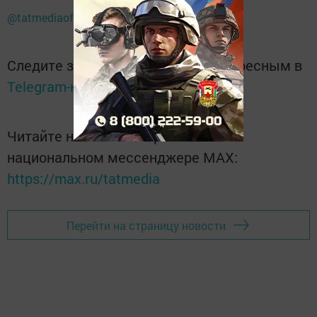
@tatmediaofficial
Следите за самым важным и интересным в
Telegram-канале
Татмедиа
Читайте новости Татарстана в
национальном мессенджере MАХ:
https://max.ru/tatmedia
Перейти на страницу новости