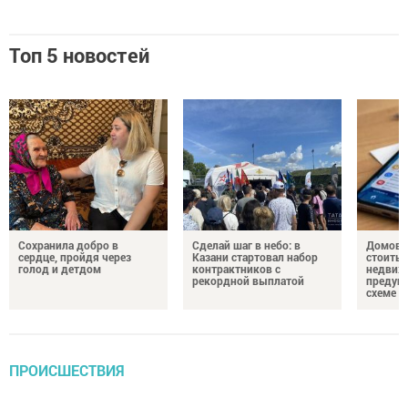
Топ 5 новостей
Сохранила добро в
Сделай шаг в небо: в
Домово
сердце, пройдя через
Казани стартовал набор
стоить 
голод и детдом
контрактников с
недвиж
рекордной выплатой
предупр
схеме
ПРОИСШЕСТВИЯ