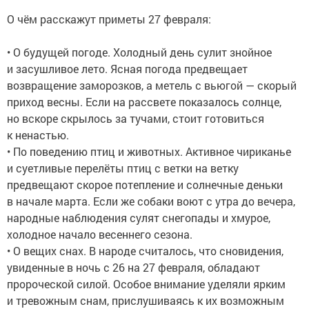
О чём расскажут приметы 27 февраля:
• О будущей погоде. Холодный день сулит знойное
и засушливое лето. Ясная погода предвещает
возвращение заморозков, а метель с вьюгой — скорый
приход весны. Если на рассвете показалось солнце,
но вскоре скрылось за тучами, стоит готовиться
к ненастью.
• По поведению птиц и животных. Активное чириканье
и суетливые перелёты птиц с ветки на ветку
предвещают скорое потепление и солнечные деньки
в начале марта. Если же собаки воют с утра до вечера,
народные наблюдения сулят снегопады и хмурое,
холодное начало весеннего сезона.
• О вещих снах. В народе считалось, что сновидения,
увиденные в ночь с 26 на 27 февраля, обладают
пророческой силой. Особое внимание уделяли ярким
и тревожным снам, прислушиваясь к их возможным