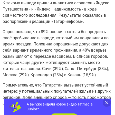
К такому выводу пришли аналитики сервисов «Яндекс
Путешествия» и «Яндекс Недвижимость» в ходе
совместного исследования. Результаты оказались в
распоряжении редакции «Татар-информ».
Опрос показал, что 89% россиян хотели бы продлить
своё пребывание в городе, который им понравился во
время поездки. Половина опрошенных допускают для
себя вариант временного проживания, а 40% всерьёз
размышляют о переезде насовсем. В список городов,
которые чаще других мотивируют сменить место
жительства, вошли: Сочи (39%), Санкт-Петербург (38%),
Москва (29%), Краснодар (25%) и Казань (15,9%).
Примечательно, что Татарстан вызывает устойчивый
интерес у потенциальных покупателей жилья из других
регионов. Доля внешнего спроса — то есть просмотров
объявлений о продаже недвижимости жителями иных
А вы уже видели новое видео Tatmedia
Junior?
субъектов — составляет 33%. Иначе говоря, каждый