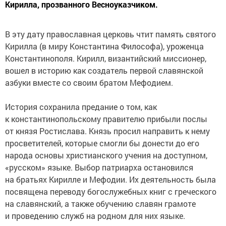
Кирилла, прозванного Весноуказчиком.
В эту дату православная церковь чтит память святого
Кирилла (в миру Константина Философа), уроженца
Константинополя. Кирилл, византийский миссионер,
вошел в историю как создатель первой славянской
азбуки вместе со своим братом Мефодием.
История сохранила предание о том, как
к константинопольскому правителю прибыли послы
от князя Ростислава. Князь просил направить к нему
просветителей, которые смогли бы донести до его
народа основы христианского учения на доступном,
«русском» языке. Выбор патриарха остановился
на братьях Кирилле и Мефодии. Их деятельность была
посвящена переводу богослужебных книг с греческого
на славянский, а также обучению славян грамоте
и проведению служб на родном для них языке.