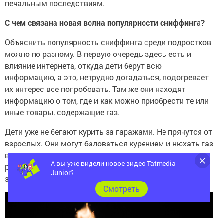
печальным последствиям.
С чем связана новая волна популярности сниффинга?
Объяснить популярность сниффинга среди подростков
можно по-разному. В первую очередь здесь есть и
влияние интернета, откуда дети берут всю
информацию, а это, нетрудно догадаться, подогревает
их интерес все попробовать. Там же они находят
информацию о том, где и как можно приобрести те или
иные товары, содержащие газ.
Дети уже не бегают курить за гаражами. Не прячутся от
взрослых. Они могут баловаться курением и нюхать газ
в подъезде, и их совершенно не останавливает то, что
А вы уже видели новое видео Tatmedia
рядом может появиться взрослый человек, сделать
Junior?
замечание.
Cмотреть