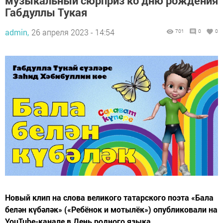
музыкальный сюрприз ко дню рождения
Габдуллы Тукая
admin,
26 апреля 2023 - 14:54
701
0
0
Новый клип на слова великого татарского поэта «Бала
белән күбәләк» («Ребёнок и мотылёк») опубликовали на
YouTube-канале в День родного языка.