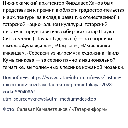
Нижнекамский архитектор Фирдавес Ханов был
представлен к премии в области градостроительства
и архитектуры за вклад в развитие отечественной и
татарской национальной культуры; татарский
писатель, представитель сибирских татар Шаукат
Сибгатуллин (Шаукат Гадельша) — за сборники
стихов «Аучы җыры», «Чоңгыл», «Иман капка
ачканда»,«Себерем-үз җирем»; а художник Наиля
Кумысникова — за серию панно в национальной
тематике, выполненных в технике кожаной мозаики.
Подробнее: https://www.tatar-inform.ru/news/rustam-
minnixanov-pozdravil-laureatov-premii-tukaya-2023-
goda-5904086?
utm_source=yxnews&utm_medium=desktop
Салават Камалетдинов / «Татар-информ»
Фото: