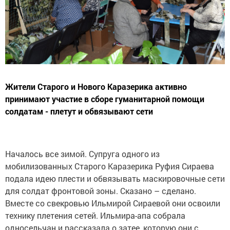
Жители Старого и Нового Каразерика активно
принимают участие в сборе гуманитарной помощи
солдатам - плетут и обвязывают сети
Началось все зимой. Супруга одного из
мобилизованных Старого Каразерика Руфия Сираева
подала идею плести и обвязывать маскировочные сети
для солдат фронтовой зоны. Сказано – сделано.
Вместе со свекровью Ильмирой Сираевой они освоили
технику плетения сетей. Ильмира-апа собрала
односельчан и рассказала о затее, которую они с