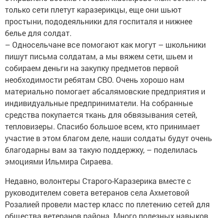
только сети плетут каразерикцы, еще они шьют
простыни, пододеяльники для госпиталя и нижнее
белье для солдат.
– Односельчане все помогают как могут – школьники
пишут письма солдатам, а мы вяжем сети, шьем и
собираем деньги на закупку предметов первой
необходимости ребятам СВО. Очень хорошо нам
материально помогает абсалямовские предприятия и
индивидуальные предприниматели. На собранные
средства покупается ткань для обвязывания сетей,
тепловизеры. Спасибо большое всем, кто принимает
участие в этом благом деле, наши солдаты будут очень
благодарны вам за такую поддержку, – поделилась
эмоциями Ильмира Сираева.
Недавно, волонтеры Старого-Каразерика вместе с
руководителем совета ветеранов села Ахметовой
Розалией провели мастер класс по плетению сетей для
общества ветеранов района. Много полезных навыков