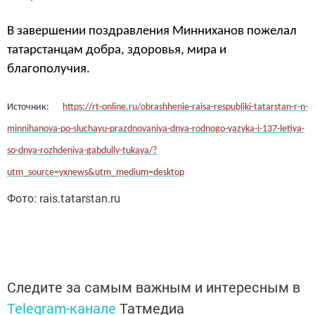
В завершении поздравления Минниханов пожелал
татарстанцам добра, здоровья, мира и
благополучия.
Источник:
https://rt-online.ru/obrashhenie-raisa-respubliki-tatarstan-r-n-
minnihanova-po-sluchayu-prazdnovaniya-dnya-rodnogo-yazyka-i-137-letiya-
so-dnya-rozhdeniya-gabdully-tukaya/?
utm_source=yxnews&utm_medium=desktop
Фото: rais.tatarstan.ru
Следите за самым важным и интересным в
Telegram-канале
Татмедиа