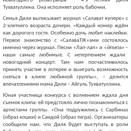
новогоднего розыгрыша – 4-х летняя Диля
Тухватуллина. Она исполняет роль бабочки.
Семья Дили выписывает журнал «Салават күпере
» с
2-хлетнего возраста дочери. «Каждый номер ждём
как дорогого гостя. Особенно дочь любит наклейки.
Первое знакомство с «СалаваTIK»ами состоялось
именно через журнал. Песни «Лап-лап» и «Әпипә
»
–
наши самые любимые
. С нетерпением ждали
новогодний концерт. Там нам
посчастливилось
принять участие в лотерее и выиграть возможность
сняться в клипе любимой группы», – делится
впечатлениями мама Дили – Айгуль Тухватуллина.
Юная участница конкурса с волнением ждала дня
съемок клипа: ей предстояло лично познакомиться с
артистами группы. «Она подружились с Сарбиназ
(образ кошки) и Саидой (образ тигра). Организаторы
сообщили нам, что Диля будет выступать в роли