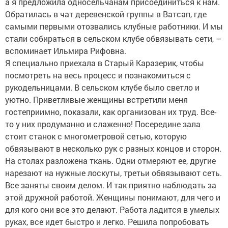
а я предложила односельчанам присоединиться к нам.
Обратилась в чат деревенской группы в Ватсап, где
самыми первыми отозвались клубные работники. И мы
стали собираться в сельском клубе обвязывать сети, –
вспоминает Ильмира Рифовна.
Я специально приехала в Старый Каразерик, чтобы
посмотреть на весь процесс и познакомиться с
рукодельницами. В сельском клубе было светло и
уютно. Приветливые женщины встретили меня
гостеприимно, показали, как организован их труд. Все-
то у них продуманно и слаженно! Посередине зала
стоит станок с многометровой сетью, которую
обвязывают в несколько рук с разных концов и сторон.
На столах разложена ткань. Одни отмеряют ее, другие
нарезают на нужные лоскуты, третьи обвязывают сеть.
Все заняты своим делом. И так приятно наблюдать за
этой дружной работой. Женщины понимают, для чего и
для кого они все это делают. Работа ладится в умелых
руках, все идет быстро и легко. Решила попробовать