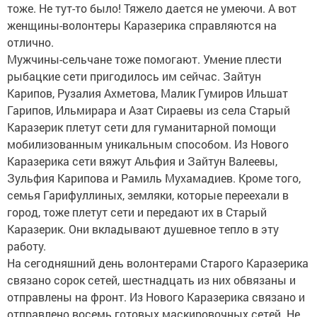
тоже. Не тут-то было! Тяжело дается не умеючи. А вот
женщины-волонтеры Каразерика справляются на
отлично.
Мужчины-сельчане тоже помогают. Умение плести
рыбацкие сети пригодилось им сейчас. Зайтун
Карипов, Рузалия Ахметова, Малик Гумиров Ильшат
Гарипов, Ильмирара и Азат Сираевы из села Старый
Каразерик плетут сети для гуманитарной помощи
мобилизованным уникальным способом. Из Нового
Каразерика сети вяжут Альфия и Зайтун Валеевы,
Зульфия Карипова и Рамиль Мухамадиев. Кроме того,
семья Гарифуллиных, земляки, которые переехали в
город, тоже плетут сети и передают их в Старый
Каразерик. Они вкладывают душевное тепло в эту
работу.
На сегодняшний день волонтерами Старого Каразерика
связано сорок сетей, шестнадцать из них обвязаны и
отправлены на фронт. Из Нового Каразерика связано и
отправлено восемь готовых маскировочных сетей. Не