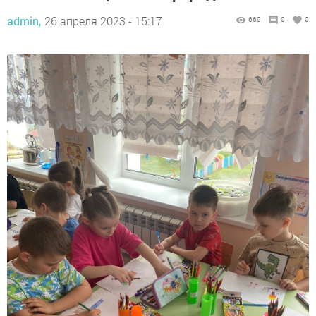
admin,
26 апреля 2023 - 15:17
669
0
0