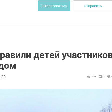
Отправить
Авторизоваться
равили детей участнико
одом
6:30
399
0