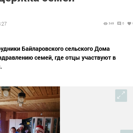
8:27
349
0
рудники Байларовского сельского Дома
здравлению семей, где отцы участвуют в
.