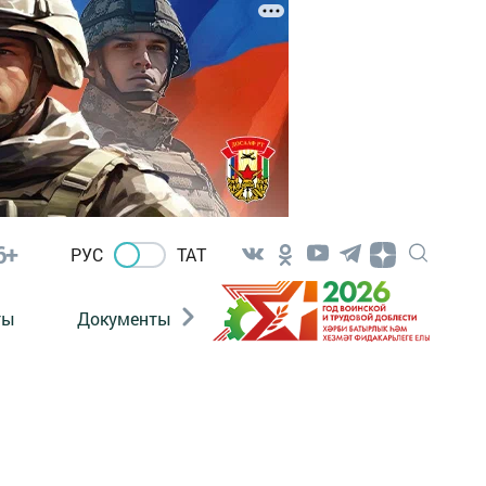
6+
РУС
ТАТ
ты
Документы
Патриотизм
Антитерро