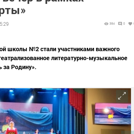
арты»
5:29
384
0
ой школы №2 стали участниками важного
 театрализованное литературно-музыкальное
 за Родину».