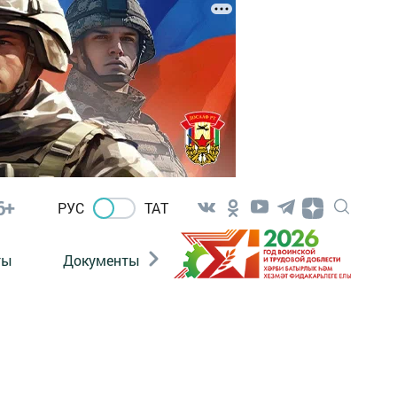
6+
РУС
ТАТ
ты
Документы
Патриотизм
Антитерро