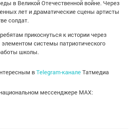
беды в Великой Отечественной войне. Через
оенных лет и драматические сцены артисты
ве солдат.
 ребятам прикоснуться к истории через
м элементом системы патриотического
работы школы.
интересным в
Telegram-канале
Татмедиа
в национальном мессенджере MАХ: