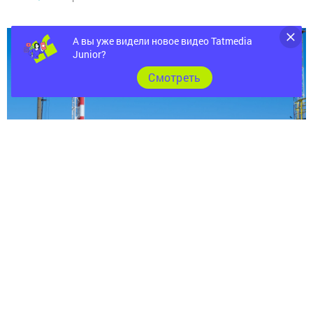
А вы уже видели новое видео Tatmedia
Junior?
Cмотреть
АО «Транснефть – Прикамье» подвело итоги
реализации программы энергосбережения и
повышения энергетической эффективности в первом
квартале 2023 года