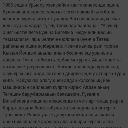
1985 елдан Урыссу үзәк район хастаханәсендә эшли,
булачак әниләрнең сәламәтлеген саклый һәм бәла-
казадан курчалый ул. Гүзәлия Вәгыйзовнаның хезмәт
юлы зур шәһәрдә түгел, төпкелдә башлана. “Акушер
эше” белгечлеге буенча Бөгелмә медучилищесын
тәмамлагач, яшь белгечне юллама буенча Тәтеш
районына эшкә җибәрәләр. Исеме кычкырып торган
Кызыл Йолдыз авылы аның беернче эш урынына
әверелә. Гүзәл табигатьле, бик матур як. Авыл советы
өч километр ераклыкта - Алекин аланында урнашкан,
акушер кызга анда көн саен диярлек җәяү атларга туры
килә. Райүзәккә эләгү өчен алдан колхозның йөк
машинасын сөйләшеп куярга кирәк. Алдан аның
Тәтешкә бару-бармавын белешергә. Гүзәлия
Вәгыйзовна машина әрҗәсендә отчетлар тапшырырга
бара, еш кына бала табучы хатыннарны да илтергә
туры килә. Район үзәге даруханәсендә авыл халкы
өчен бик кирәкле дарулар ала, аннары кергән акча