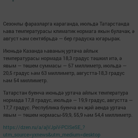
Сезонлы фаразларга караганда, июльдә Татарстанда
һава температурасы климатик нормага якын булачак, ә
август һәм сентябрьдә — бер градуска югарырак.
Июньдә Казанда һаваның уртача айлык
температурасы нормада 18,3 градус тәшкил итә, ә
явым — төшем суммасы — 57 миллиметр, июльдә —
20,5 градус һәм 63 миллиметр, августта-18,3 градус
һәм 54 миллиметр.
Татарстан буенча июньдә уртача айлык температура
нормада 17,8 градус, июльдә — 19,9 градус, августта —
17,7 градус. Республика буенча өч җәй аенда уртача
явым — төшем нормасы-59,9, 55,9 һәм 54,4 миллиметр.
https://dzen.ru/a/ajVJpiV-PCISeSE_?
utm_source=yxnews&utm_medium=desktop