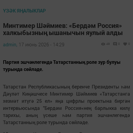
ҮЗӘК ЯҢАЛЫКЛАР
Минтимер Шәймиев: «Бердәм Россия»
халкыбызның ышанычын яулый алды
admin,
17 июнь 2026 - 14:29
49
0
0
Партия эшчәнлегендә Татарстанның роле зур булуы
турында сөйләде.
Татарстан Республикасының беренче Президенты һәм
Дәүләт Киңәшчесе Минтимер Шәймиев «Татарстанга
хезмәт итүгә 25 ел» яңа цифрлы проектына биргән
интервьюсында "Бердәм Россия«нең барлыкка килү
тарихы, аның үсеше һәм партия эшчәнлегендә
Татарстанның роле турында сөйләде.