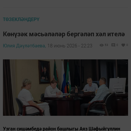
ТӨЗЕКЛӘНДЕРҮ
Көнүзәк мәсьәләләр бергәләп хәл ителә
Юлия Дәүләтбаева,
18 июнь 2026 - 22:23
53
0
0
Узган сишәмбедә район башлыгы Аяз Шәфыйгуллин