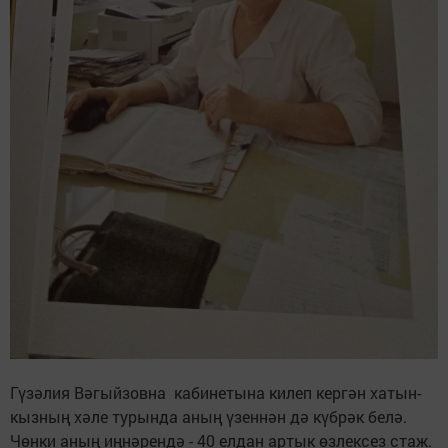
Гүзәлия Вәгыйзовна кабинетына килеп кергән хатын-
кызның хәле турында аның үзеннән дә күбрәк белә.
Чөнки аның иңнәрендә - 40 елдан артык өзлексез стаж.