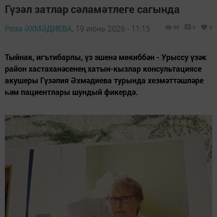
Гүзәл затлар сәламәтлеге сагында
Роза ӘХМӘДИЕВА,
19 июнь 2026 - 11:15
69
0
0
Тыйнак, игътибарлы, үз эшенә мөкиббән - Урыссу үзәк
район хастаханәсенең хатын-кызлар консультациясе
акушеры Гүзәлия Әхмәдиева турында хезмәттәшләре
һәм пациентлары шундый фикердә.