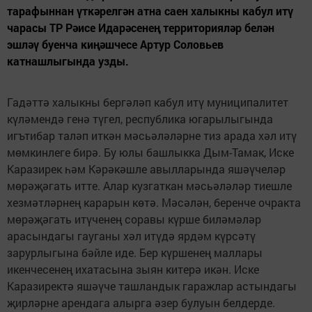
тарафыннан үткәрелгән атна саен халыкны кабул итү
чарасы ТР Рәисе Идарәсенең территорияләр белән
эшләү буенча киңәшчесе Артур Соловьев
катнашлыгында узды.
Гадәттә халыкны бергәләп кабул итү муниципалитет
күләмендә генә түгел, республика югарылыгында
игътибар таләп иткән мәсьәләләрне тиз арада хәл итү
мөмкинлеге бирә. Бу юлы башлыкка Дым-Тамак, Иске
Каразирек һәм Кәрәкәшле авылларында яшәүчеләр
мөрәҗәгать итте. Алар кузгаткан мәсьәләләр тиешле
хезмәтләрнең карарын көтә. Мәсәлән, беренче очракта
мөрәҗәгать итүченең соравы күрше биләмәләр
арасындагы гауганы хәл итүдә ярдәм күрсәтү
зарурлыгына бәйле иде. Бер күршенең маллары
икенчесенең ихатасына зыян китерә икән. Иске
Каразиректә яшәүче ташландык гаражлар астындагы
җирләрне арендага алырга әзер булуын белдерде.