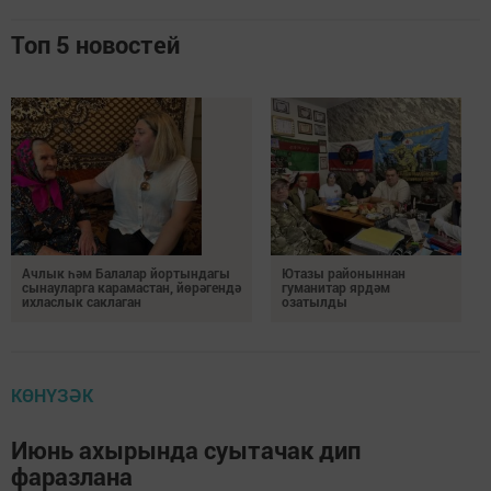
Топ 5 новостей
Ачлык һәм Балалар йортындагы
Ютазы районыннан
сынауларга карамастан, йөрәгендә
гуманитар ярдәм
ихласлык саклаган
озатылды
КӨНҮЗӘК
Июнь ахырында суытачак дип
фаразлана