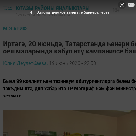
ЮТАЗЫ РАЙОНЫ ЯҢАЛЫКЛАРЫ
16+
3
Автоматическое закрытие баннера через
"Ютазы таңы" гәзите - Ютазы районы
МӘГАРИФ
Иртәгә, 20 июньдә, Татарстанда һөнәри б
оешмаларында кабул итү кампаниясе ба
Юлия Дәүләтбаева,
19 июнь 2026 - 22:50
Быел 99 көллият һәм техникум абитуриентларга белем 
тәкъдим итә, дип хәбәр итә ТР Мәгариф һәм фән Минис
хезмәте.