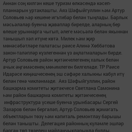
Аннан соң килгән кеше туризм өлкәсендә кәсеп-
планнарын уртаклашты. Аяз Шәфыйгуллин һәм Артур
Соловьев һәр кешене игътибар белән тыңлады. Барлык
мәсьәләләр буенча җаваплар бирелде, аларның бер
өлеше урыннарга чыгып, әлеге мәсьәлә белән якыннан
танышып хәл итүне көтә. Милек һәм җир
мөнәсәбәтләре палатасы рәисе Алинә Хөббәтова
закон-таләпләр күзлегеннән үз аңлатмаларын бирде.
Артур Соловьев район җитәкчелегенең халык белән
ачык әңгәмәсенең мөһимлеген билгеләде. ТР Рәисе
Идарәсе киңәшчесенең эш сәфәре халыкны кабул итү
белән генә чикләнмәде. Аяз Шәфыйгуллин, район
башкарма комитеты җитәкчесе Светлана Самонина
һәм район башкарма комитеты җитәкчесенең
инфраструктура үсеше буенча урынбасары Сергей
Захаров белән бергәләп, Артур Соловьев җәмәгать
объектларын төзү һәм капиталь ремонтлау барышы
белән танышты. Делегация районның күләмле эшләр
барган төп төзелеш мәйданчыкларында булды,