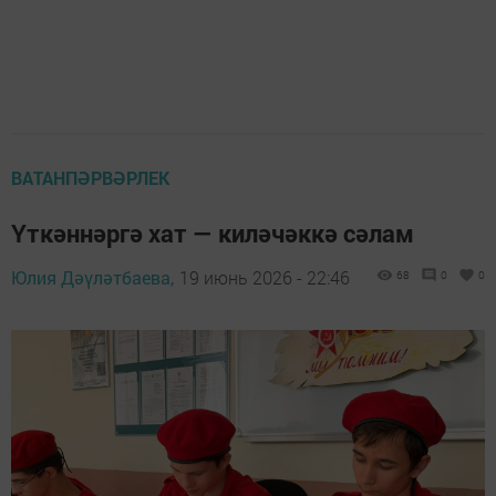
ВАТАНПӘРВӘРЛЕК
Үткәннәргә хат — киләчәккә сәлам
Юлия Дәүләтбаева,
19 июнь 2026 - 22:46
68
0
0