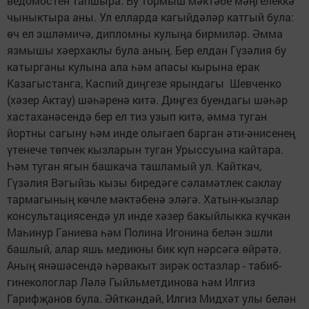
ведомостен тапшыра. Бу тормыш мәктәбе мәңгелеккә
чыныктыра аны. Ул елларда кагыйдәләр катгый була:
өч ел эшләмичә, дипломны кулыңа бирмиләр. Әмма
язмышы хәерхаклы була аның. Бер елдан Гүзәлия бу
катырганы кулына ала һәм апасы кырына ерак
Казагыстанга, Каспий диңгезе ярындагы Шевченко
(хәзер Актау) шәһәренә китә. Диңгез буендагы шәһәр
хастаханәсендә бер ел тиз узып китә, әмма туган
йортны сагыну һәм инде олыгаеп барган әти-әнисенең
үтенече төпчек кызларын туган Урыссуына кайтара.
Һәм туган ягын башкача ташламый ул. Кайткач,
Гүзәлия Вәгыйзь кызы биредәге сәламәтлек саклау
тармагының көчле мәктәбенә эләгә. Хатын-кызлар
консультациясендә ул инде хәзер бакыйлыкка күчкән
Маһинур Ганиева һәм Полина Игонина белән эшли
башлый, алар яшь медикны бик күп нәрсәгә өйрәтә.
Аның янәшәсендә һәрвакыт зирәк остазлар - табиб-
гинекологлар Ләлә Гыйльметдинова һәм Илгиз
Гарифҗанов була. Әйткәндәй, Илгиз Мидхәт улы белән