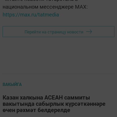
национальном мессенджере MАХ:
https://max.ru/tatmedia
Перейти на страницу новости
ВАКЫЙГА
Казан халкына АСЕАН саммиты
вакытында сабырлык күрсәткәннәре
өчен рәхмәт белдерелде