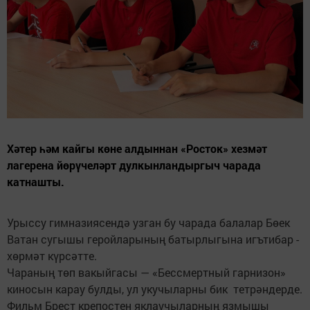
Хәтер һәм кайгы көне алдыннан «Росток» хезмәт
лагерена йөрүчеләрт дулкынландыргыч чарада
катнашты.
Урыссу гимназиясендә узган бу чарада балалар Бөек
Ватан сугышы геройларының батырлыгына игътибар -
хөрмәт күрсәтте.
Чараның төп вакыйгасы — «Бессмертный гарнизон»
киносын карау булды, ул укучыларны бик тетрәндерде.
Фильм Брест крепостен яклаучыларның язмышы