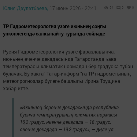
Юлия Дәүләтбаева,
17 июнь 2026 - 22:41
54
0
0
ТР Гидрометеорология үзәге июньнең соңгы
ункөнлегендә салкынайту турында сөйләде
Русия Гидрометеорология үзәге фаразлавынча,
июньнең өченче декадасында Татарстанда һава
температурасы климатик нормадан бер градуска түбән
булачак. Бу хакта" Татар-информ "га ТР гидрометының
метеопрогнозлар бүлеге башлыгы Ирина Трущина
хәбәр итте.
«Июньнең беренче декадасында республика
буенча температураның климатик нормасы —
16,2 градус, икенче декадада — 18 градус,
өченче декадада — 19,2 градус», — диде ул.