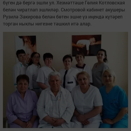
бүген дә бергә эшли ул. Хезмәттәше Гөлия Котловская
белән чиратлап эшлиләр. Смотровой кабинет акушеры
Рузилә Закирова белән бөтен эшне үз иңендә күтәреп
торган ныклы нигезне тәшкил итә алар.