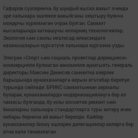
Гафаров сүзләренчә, бу шундый кыска вакыт эчендә
эре халыкара эшлекле вакыйганы оештыру буенча
моңарчы күрелмәгән очрак булган. Саммит
кысаларында катнашучы илләрнең технологияләр,
Экология һәм санлы икътисад өлкәсендәге
казанышларын күрсәтүче халыкара күргәзмә узды.
Элегрәк «Спорт һәм социаль проектлар дирекциясе»
коммерцияле булмаган авномияле җәмгыять генераль
директоры Максим Денисов саммитка әзерлек
барышында кунакханәләргә аерым игътибар бирелүе
турында сөйләде. БРИКС саммитыннан аермалы
буларак, кунакханәләрдә модернизацияләүгә бер ел
чамасы булганда, бу юлы косметик ремонт һәм
биналарны халыкара стандартларга туры китерү өчен
нибары берничә ай вакыт бирелде. Кайбер
кунакханәләр бизәү эшләрен делегацияләр килергә бер
атна кала тәмамлаган.