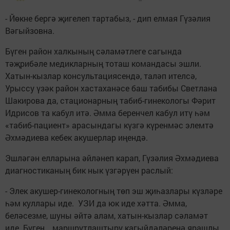
- Йөкне бергә җигелеп тартабыз, - дип елмая Гүзәлия
Вәгыйзовна.
Бүген район халкының сәламәтлеге сагында
тәҗрибәле медикларның тоташ командасы эшли.
Хатын-кызлар консультациясендә, таләп ителсә,
Урыссу үзәк район хастаханәсе баш табибы Светлана
Шакирова да, стационарның табиб-гинекологы Фәрит
Идрисов та кабул итә. Әмма беренчел кабул итү һәм
«табиб-пациент» арасындагы күзгә күренмәс элемтә
Әхмәдиева кебек акушерлар иңендә.
Эшләгән елларына әйләнеп карап, Гүзәлия Әхмәдиева
диагностиканың бик нык үзгәрүен раслый:
- Элек акушер-гинекологның төп эш җиһазлары күзләре
һәм куллары иде. УЗИ да юк иде хәтта. Әмма,
беләсезме, шуны әйтә алам, хатын-кызлар сәламәт
иде. Бүген, маршрутлаштыру кагыйдәләренә ярашлы,