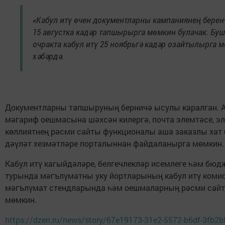
«Кабул итү өчен документларны кампаниянең берен
15 августка кадәр тапшырырга мөмкин булачак. Бу
очракта кабул итү 25 ноябрьгә кадәр озайтылырга м
хәбәрдә.
Документларны тапшыруның берничә ысулы каралган. А
мәгариф оешмасына шәхсән килергә, почта элемтәсе, эл
көллиятнең рәсми сайты функционалы аша заказлы хат 
дәүләт хезмәтләре порталыннан файдаланырга мөмкин.
Кабул итү кагыйдәләре, белгечлекләр исемлеге һәм бю
турында мәгълүматны уку йортларының кабул итү комис
мәгълүмат стендларында һәм оешмаларның рәсми сай
мөмкин.
https://dzen.ru/news/story/67e19173-31e2-5572-b6df-3fb2