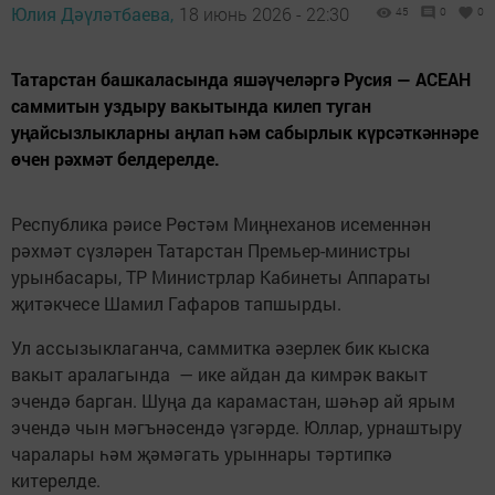
Юлия Дәүләтбаева,
18 июнь 2026 - 22:30
45
0
0
Татарстан башкаласында яшәүчеләргә Русия — АСЕАН
саммитын уздыру вакытында килеп туган
уңайсызлыкларны аңлап һәм сабырлык күрсәткәннәре
өчен рәхмәт белдерелде.
Республика рәисе Рөстәм Миңнеханов исеменнән
рәхмәт сүзләрен Татарстан Премьер-министры
урынбасары, ТР Министрлар Кабинеты Аппараты
җитәкчесе Шамил Гафаров тапшырды.
Ул ассызыклаганча, саммитка әзерлек бик кыска
вакыт аралагында — ике айдан да кимрәк вакыт
эчендә барган. Шуңа да карамастан, шәһәр ай ярым
эчендә чын мәгънәсендә үзгәрде. Юллар, урнаштыру
чаралары һәм җәмәгать урыннары тәртипкә
китерелде.