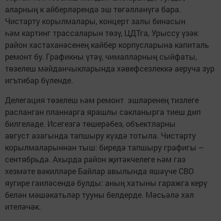
аларның к айберләрендә эш төгәлләнүгә бара.
Чистарту корылмалары, концерт залы бинасын
һәм картинг трассаларын төзү, ЦДТга, Урыссу үзәк
район хастаханәсенең кайбер корпусларына капиталь
ремонт бу. Графикны үтәү, чималларның сыйфаты,
төзелеш мәйданчыкларында хәвефсезлеккә аеруча зур
игътибар бүленде.
Делегация төзелеш һәм ремонт эшләренең тизлеге
расланган планнарга ярашлы сакланырга тиеш дип
билгеләде. Исегезгә төшерәбез, объектларны
август азагында тапшыру күздә тотыла. Чистарту
корылмаларыннан тыш: биредә тапшыру графигы –
сентябрьдә. Ахырда район җитәкчелеге һәм газ
хезмәте вәкилләре Байлар авылында яшәүче СВО
яугире гаиләсендә булды: аның хатыны гаражга керү
белән мәшәкатьләр тууны белдерде. Мәсьәлә хәл
ителәчәк.