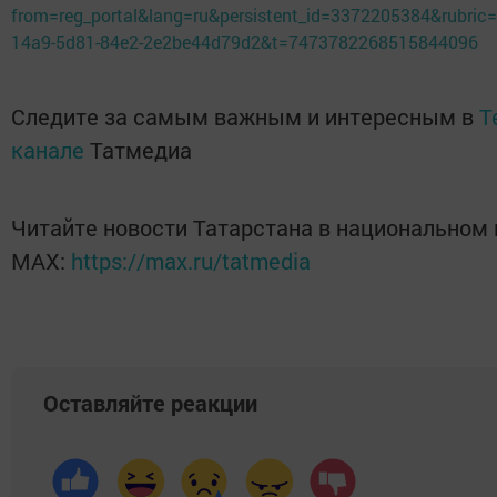
from=reg_portal&lang=ru&persistent_id=3372205384&rubri
14a9-5d81-84e2-2e2be44d79d2&t=7473782268515844096
Следите за самым важным и интересным в
T
канале
Татмедиа
Читайте новости Татарстана в национальном
MАХ:
https://max.ru/tatmedia
Оставляйте реакции