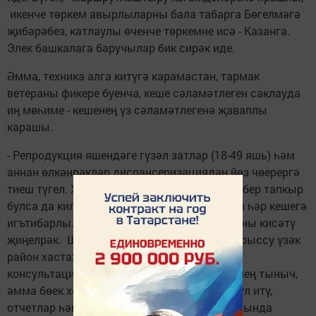
икенче төркем авырлыларны бала табарга Бөгелмәгә
җибәрәбез, катлаулы өченче төркемне исә - Казанга.
Элек башкалага баручылар бик сирәк иде.
Әмма, техника алга китүгә карамастан, тармак
ветераны фикере буенча, кеше сәламәтлеген саклауда
иң мөһиме - кешенең үз сәламәтлегенә җаваплы
карашы.
- Репродукция яшендәге гүзәл затлар (18-49 яшь) һәм
аннан өлкәнрәкләр диспансеризациядән йөз чөерергә
тиеш түгел. Хатын-кызлар табибына елына бер тапкыр
булса да килегез! Бүген медицина кулай, без һәр кешегә
игътибарлы. Авыру билгеләрен көтмәгез - аны кисәтү
җиңелрәк. Шулай итеп, еллар дәвамында Урыссу үзәк
район хастаханәсенең хатын-кызлар
консультациясендәГүзәлия Әхмәдиева үзенең тыныч,
әмма бөек хезмәтен күрсәтә. Көндәлек кабул итү,
отчетлар һәм маршрутлаштыру ыгы-зыгысында