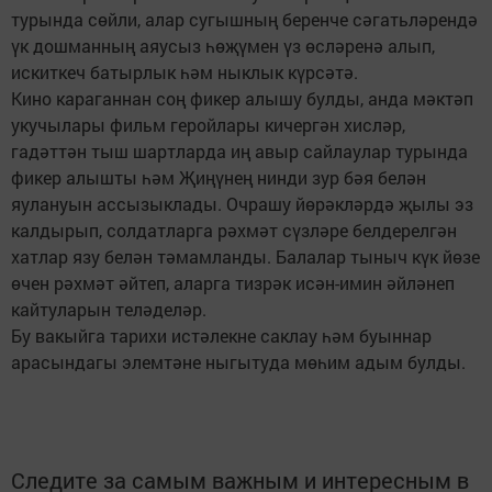
турында сөйли, алар сугышның беренче сәгатьләрендә
үк дошманның аяусыз һөҗүмен үз өсләренә алып,
искиткеч батырлык һәм ныклык күрсәтә.
Кино караганнан соң фикер алышу булды, анда мәктәп
укучылары фильм геройлары кичергән хисләр,
гадәттән тыш шартларда иң авыр сайлаулар турында
фикер алышты һәм Җиңүнең нинди зур бәя белән
яулануын ассызыклады. Очрашу йөрәкләрдә җылы эз
калдырып, солдатларга рәхмәт сүзләре белдерелгән
хатлар язу белән тәмамланды. Балалар тыныч күк йөзе
өчен рәхмәт әйтеп, аларга тизрәк исән-имин әйләнеп
кайтуларын теләделәр.
Бу вакыйга тарихи истәлекне саклау һәм буыннар
арасындагы элемтәне ныгытуда мөһим адым булды.
Следите за самым важным и интересным в