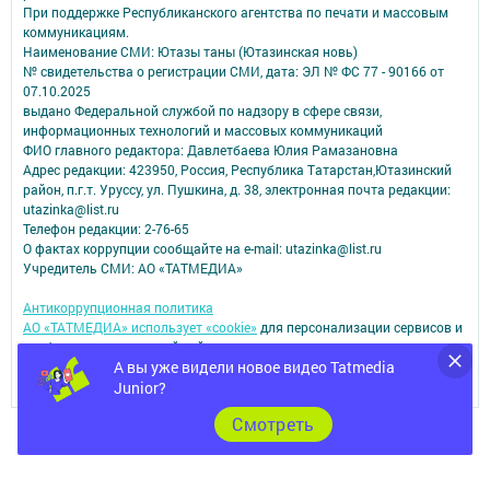
При поддержке Республиканского агентства по печати и массовым
коммуникациям.
Наименование СМИ: Ютазы таны (Ютазинская новь)
№ свидетельства о регистрации СМИ, дата: ЭЛ № ФС 77 - 90166 от
07.10.2025
выдано Федеральной службой по надзору в сфере связи,
информационных технологий и массовых коммуникаций
ФИО главного редактора: Давлетбаева Юлия Рамазановна
Адрес редакции: 423950, Россия, Республика Татарстан,Ютазинский
район, п.г.т. Уруссу, ул. Пушкина, д. 38, электронная почта редакции:
utazinka@list.ru
Телефон редакции: 2-76-65
О фактах коррупции сообщайте на e-mail: utazinka@list.ru
Учредитель СМИ: АО «ТАТМЕДИА»
Антикоррупционная политика
АО «ТАТМЕДИА» использует «cookie»
для персонализации сервисов и
удобства пользователей сайтом.
А вы уже видели новое видео Tatmedia
Использование «cookie» можно отменить в настройках браузера.
Junior?
Политика конфиденциальности
Cмотреть