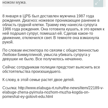
8 января в ЦРБ был доставлен мужчина 1987 года
рождения. Диагноз: ножевое проникающее ранение в
область грудной клетки. Травму ему нанесла супруга
1986 года рождения. Она готовила кушать, в это время к
ней подошел супруг, помешал ей. Сделав какое-то
движение, отключился свет. В темноте она взмахнула
рукой.
По словам инспектора по связям с общественностью
Любови Бикмуллиной, умысла убивать супруга у
девушки не было. Все получилось нечаянно.
Сейчас сотрудникам полиции предстоит выяснить все
обстоятельства произошедшего.
К слову, в этой семье растет двое детей.
Ссылка: http://www.elabuga-rt.ru/ru/the-news/item/22189-v-
elabuge-zhena-pyirnula-nozhom-muzha-kogda-on-
pomeshal-ey-gotovit-edu.html