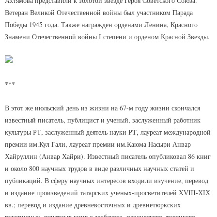
Ахтямова представили к золотой звезде Героя Советского Союза.
Ветеран Великой Отечественной войны был участником Парада
Победы 1945 года. Также награжден орденами Ленина, Красного
Знамени Отечественной войны I степени и орденом Красной Звезды.
***
В этот же июльский день из жизни на 67-м году жизни скончался
известный писатель, публицист и ученый, заслуженный работник
культуры РТ, заслуженный деятель науки РТ, лауреат международной
премии им.Кул Гали, лауреат премии им.Каюма Насыри Анвар
Хайруллин (Анвар Хайри). Известный писатель опубликовал 86 книг
и около 800 научных трудов в виде различных научных статей и
публикаций. В сферу научных интересов входили изучение, перевод
и издание произведений татарских ученых-просветителей ХVIII-ХIХ
вв.; перевод и издание древневосточных и древнетюркских
рукописных, печатных книг с арабского, персидского, турецкого,