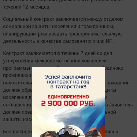
течении 12 месяцев.
Социальный контракт заключается между отделом
социальной защиты населения и гражданином,
планирующим реализовать предпринимательскую
деятельность в качестве самозанятого или ИП.
Контракт заключается в течении 7 дней со дня
утверждения межведомственной комиссией
программы социальной адаптации семьи (одиноко
проживающего гражданина). при принятии
положительного решения, в течении 3 дней гражданин
должен обратиться в отдел социальной защиты
населения для подписания дополнительного
соглашения. После реализации бизнес-плана заявитель
должен предоставить отчет в отдел социальной
защиты населения.
Бесплатное обучение по написанию бизнес-плана