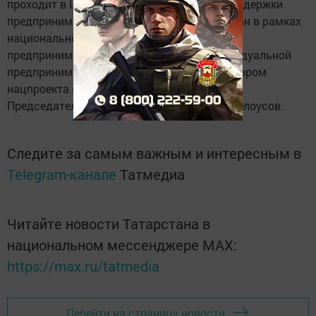
проходит в Центре «Мой бизнес» Фонда поддержки
предпринимательства Республики Татарстан в рамках
национального проекта «Малое и среднее
предпринимательство и поддержка индивидуальной
предпринимательской инициативы». Куратором
нацпроекта является первый заместитель
Председателя Правительства РФ Андрей Белоусов.
Следите за самым важным и интересным в
Telegram-канале
Татмедиа
Читайте новости Татарстана в
национальном мессенджере MАХ:
https://max.ru/tatmedia
Перейти на страницу новости