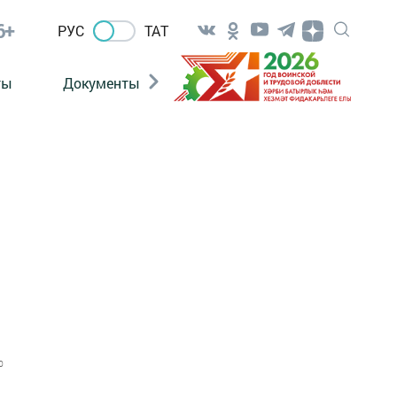
6+
РУС
ТАТ
ты
Документы
Патриотизм
Антитерро
0