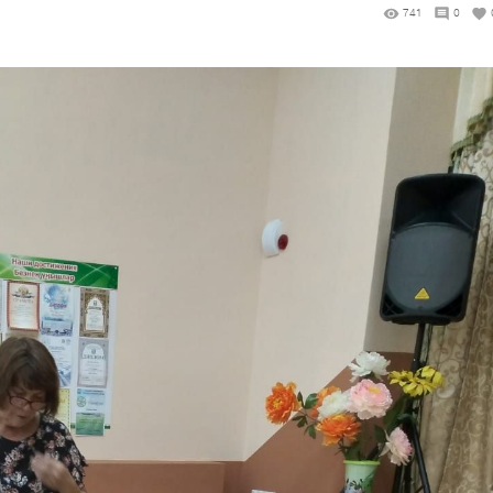
741
0