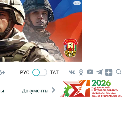
6+
РУС
ТАТ
ты
Документы
Патриотизм
Антитерро