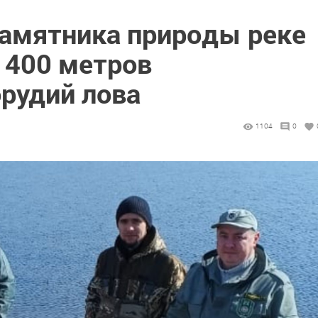
памятника природы реке
 400 метров
орудий лова
1104
0