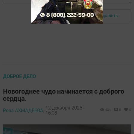
Отправить
Авторизоваться
ДОБРОЕ ДЕЛО
Новогоднее чудо начинается с доброго
сердца.
12 декабря 2025 -
Роза АХМАДЕЕВА,
424
0
0
16:03