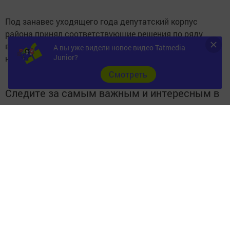
Под занавес уходящего года депутатский корпус
района принял соответствующие решения по ряду
вопросов, которые предварительно были проработаны
А вы уже видели новое видео Tatmedia
Junior?
на заседании постоянной комиссии.
Cмотреть
Следите за самым важным и интересным в
Telegram-канале
Татмедиа
Читайте новости Татарстана в
национальном мессенджере MАХ:
https://max.ru/tatmedia
Перейти на страницу новости