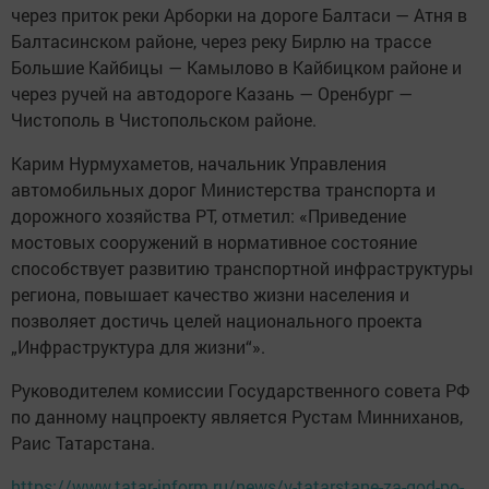
через приток реки Арборки на дороге Балтаси — Атня в
Балтасинском районе, через реку Бирлю на трассе
Большие Кайбицы — Камылово в Кайбицком районе и
через ручей на автодороге Казань — Оренбург —
Чистополь в Чистопольском районе.
Карим Нурмухаметов, начальник Управления
автомобильных дорог Министерства транспорта и
дорожного хозяйства РТ, отметил: «Приведение
мостовых сооружений в нормативное состояние
способствует развитию транспортной инфраструктуры
региона, повышает качество жизни населения и
позволяет достичь целей национального проекта
„Инфраструктура для жизни“».
Руководителем комиссии Государственного совета РФ
по данному нацпроекту является Рустам Минниханов,
Раис Татарстана.
https://www.tatar-inform.ru/news/v-tatarstane-za-god-po-