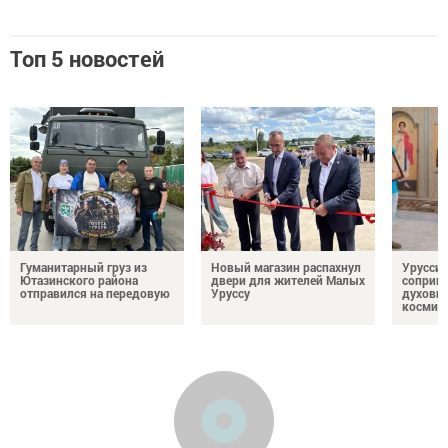
Топ 5 новостей
Гуманитарный груз из
Новый магазин распахнул
Урусси
Ютазинского района
двери для жителей Малых
соприко
отправился на передовую
Уруссу
духовн
космич