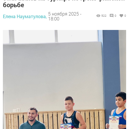
борьбе
5 ноября 2025 -
Елена Науматулова,
522
0
0
18:00