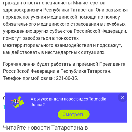
граждан ответят специалисты Министерства
здравоохранения Республики Татарстан. Они разъяснят
порядок получения медицинской помощи по полису
обязательного медицинского страхования в лечебных
учреждениях других субъектов Российской Федерации,
помогут разобраться в тонкостях
межтерриториального взаимодействия и подскажут,
как действовать в нестандартных ситуациях.
Горячая линия будет работать в приёмной Президента
Российской Федерации в Республике Татарстан.
Телефон прямой связи: 221-80-35.
Следите за самым важным и интересным в
А вы уже видели новое видео Tatmedia
Junior?
Telegram-канале
Татмедиа
Cмотреть
Читайте новости Татарстана в