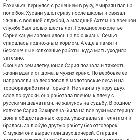
Рахимьян вернулся с ранением в руку, Амирзян пал на
поле боя, Хусаин ушел сразу после школы и связал
жизнь с военной службой, а младший Ахтям на военной
службе был целых шесть лет. Голодное лихолетье
Сарие-ханум запомнилось на всю жизнь. Семья
спасалась подножным кормом. А еще в памяти —
бесконечные колхозные работы, куда мать уходила
затемно.
Окончив семилетку, юная Сария познала и тяжесть
жизни вдали от дома, в чужих краях. По вербовке ее
направляли на лесоповал в молотовские леса и на
торфоразработки в Горький. Не зная в ту пору двух
слов по-русски, она работала плечом к плечу с
русскими девчатами, не жалуясь на судьбу. В родном
колхозе Сария Закировна была на все руки мастерица:
доила общественных коров, ухаживала за телятами и
бралась за любую другую работу без отговорок.
С мужем они вырастили двух дочерей. Старшая