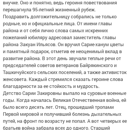
внучке. Оно и понятно, ведь героиня повествования
перешагнула 95-летний жизненный рубеж.
Поздравить долгожительницу собрались не только
родные, но и официальные лица. От имени главы
района и от себя лично слова самых искренних
пожеланий юбиляру адресовал заместитель главы
района Закуан Ильясов. Он вручил Сарие-ханум цветы
и памятный подарок, отметив ее неоценимый вклад в
развитие района. В этот день звучали теплые речи от
председателей советов ветеранов Байрякинского и
Ташкичуйского сельских поселений, а также активисток
женсовета. Каждый стремился сказать героине слова
благодарности за ее стойкость и мудрость.
Детство Сарии Закировны выпало на суровые военные
годы. Когда началась Великая Отечественная война, ей
было всего десять лет. Отец, прошедший тропами
Первой мировой и получивший болезнь дыхательных
путей, на фронт по возрасту не попал. А вот четверых ее
братьев война забрала всех до одного. Старший