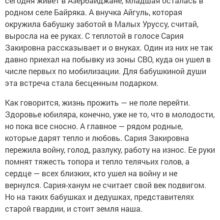
сегодня живет в Азербайджане, младшая осталась в
родном селе Байряка. А внучка Айгуль, которая
окружила бабушку заботой в Малых Уруссу, считай,
выросла на ее руках. С теплотой в голосе Сария
Закировна рассказывает и о внуках. Один из них не так
давно приехал на побывку из зоны СВО, куда он ушел в
числе первых по мобилизации. Для бабушкиной души
эта встреча стала бесценным подарком.
Как говорится, жизнь прожить — не поле перейти.
Здоровье юбиляра, конечно, уже не то, что в молодости,
но пока все сносно. А главное — рядом родные,
которые дарят тепло и любовь. Сария Закировна
пережила войну, голод, разлуку, работу на износ. Ее руки
помнят тяжесть топора и тепло телячьих голов, а
сердце — всех близких, кто ушел на войну и не
вернулся. Сария-ханум не считает свой век подвигом.
Но на таких бабушках и дедушках, представителях
старой гвардии, и стоит земля наша.