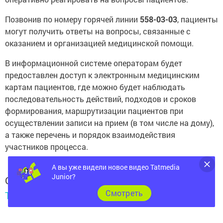
Позвонив по номеру горячей линии
558-03-03
, пациенты
могут получить ответы на вопросы, связанные с
оказанием и организацией медицинской помощи.
В информационной системе операторам будет
предоставлен доступ к электронным медицинским
картам пациентов, где можно будет наблюдать
последовательность действий, подходов и сроков
формирования, маршрутизации пациентов при
осуществлении записи на прием (в том числе на дому),
а также перечень и порядок взаимодействия
участников процесса.
А вы уже видели новое видео Tatmedia
Junior?
Следите за самым важным и интересным в
Cмотреть
Telegram-канале
Татмедиа