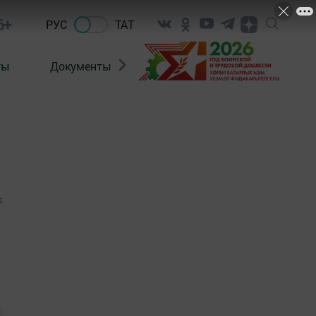
6+
РУС
ТАТ
ты
Документы
Патриотизм
Антитерро
2