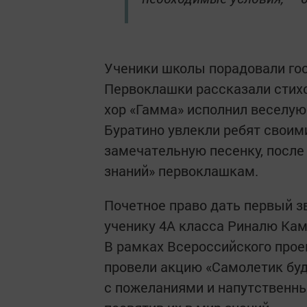
Ученики школы порадовали го
Первоклашки рассказали стих
хор «Гамма» исполнил веселую
Буратино увлекли ребят свои
замечательную песенку, после
знаний» первоклашкам.
Почетное право дать первый з
ученику 4А класса Риналю Кам
В рамках Всероссийского прое
провели акцию «Самолетик бу
с пожеланиями и напутственн