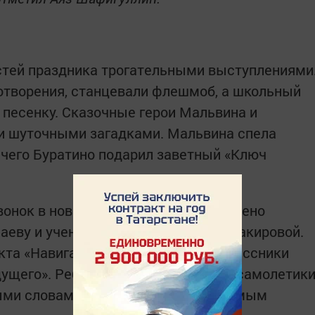
стей праздника трогательными выступлениями
отворения, станцевали флешмоб, а школьный
 песенку. Сказочные герои Мальвина и
ми шуточными загадками. Мальвина спела
 чего Буратино подарил заветный «Ключ
вонок в новом году было предоставлено
аеву и ученице 1Б класса Ралине Шакировой.
кта «Навигатор детства» четвероклассники
дущего». Ребята вручили бумажные самолетик
ыми словами первоклашкам, тем самым