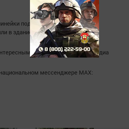
линейки под бурные аплодисменты
ли в здание школы.
интересным в
Telegram-канале
Татмедиа
в национальном мессенджере MАХ: