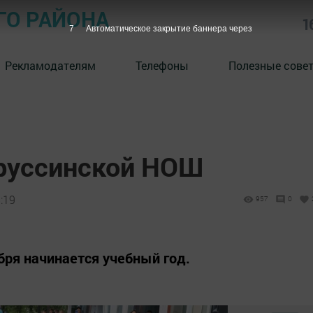
ГО РАЙОНА
1
5
Автоматическое закрытие баннера через
Рекламодателям
Телефоны
Полезные сове
Уруссинской НОШ
:19
957
0
бря начинается учебный год.