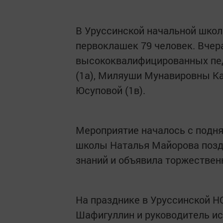
В Уруссинской начальной школе
первоклашек 79 человек. Вче
высококвалифицированных пе
(1а), Миляуши Мунавировны К
Юсуповой (1в).
Мероприятие началось с подня
школы Наталья Майорова поздр
знаний и объявила торжествен
На празднике в Уруссинской Н
Шафигуллин и руководитель и