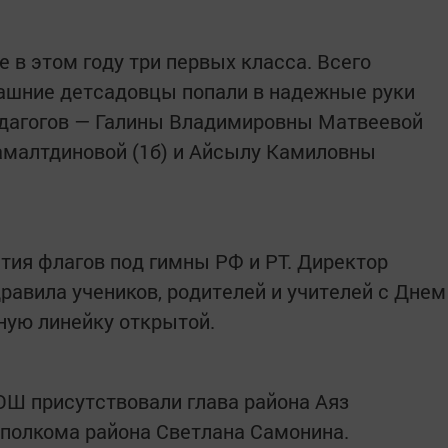
 в этом году три первых класса. Всего
рашние детсадовцы попали в надежные руки
дагогов — Галины Владимировны Матвеевой
амалтдиновой (1б) и Айсылу Камиловны
тия флагов под гимны РФ и РТ. Директор
авила учеников, родителей и учителей с Днем
ную линейку открытой.
ОШ присутствовали глава района Аяз
сполкома района Светлана Самонина.