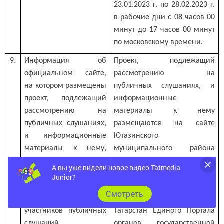
23.01.2023 г. по 28.02.2023 г.
в рабочие дни с 08 часов 00
минут до 17 часов 00 минут
по московскому времени.
9.
Информация об
Проект, подлежащий
официальном сайте,
рассмотрению на
на котором размещены
публичных слушаниях, и
проект, подлежащий
информационные
рассмотрению на
материалы к нему
публичных слушаниях,
размещаются на сайте
и информационные
Ютазинского
материалы к нему,
муниципального района
информация о дате,
Республики Татарстан в
А вы уже видели новое видео Tatmedia
времени и месте
составе Портала
Junior?
проведения собрания
муниципальных
Cмотреть
или собраний
образований Республики
участников публичных
Татарстан Единого Портала
слушаний
органов государственной