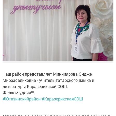
Наш район представляет Минниярова Эндже
Мирзасалиховна - учитель татарского языка и
литературы Каразерикской СОШ.
Желаем удачи!!!
#Ютазинскийрайон
#КаразерикскаяСОШ