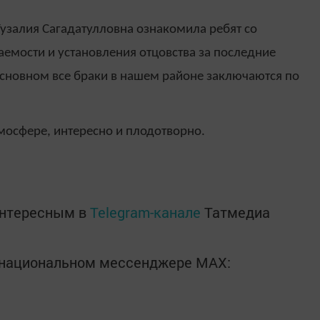
 Гузалия Сагадатулловна ознакомила ребят со
аемости и установления отцовства за последние
 основном все браки в нашем районе заключаются по
мосфере, интересно и плодотворно.
интересным в
Telegram-канале
Татмедиа
в национальном мессенджере MАХ: