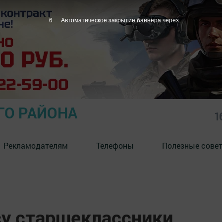
5
Автоматическое закрытие баннера через
ГО РАЙОНА
1
Рекламодателям
Телефоны
Полезные сове
су старшеклассники