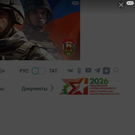
6+
РУС
ТАТ
ты
Документы
Патриотизм
Антитерро