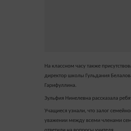
На классном часу также присутствов
директор школы Гульдания Белалова
Гарифуллина.
Зульфия Нинелевна рассказала ребя
Учащиеся узнали, что залог семейн
уважении между всеми членами сем
ответили на вопросы учителя.