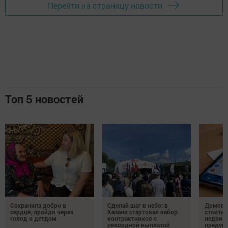
Перейти на страницу новости
Топ 5 новостей
Сохранила добро в
Сделай шаг в небо: в
Домово
сердце, пройдя через
Казани стартовал набор
стоить 
голод и детдом
контрактников с
недвиж
рекордной выплатой
предупр