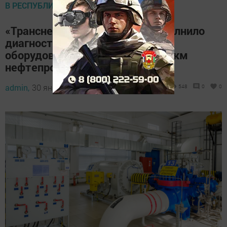
В РЕСПУБЛИКЕ
«Транснефть – Прикамье» выполнило
диагностику более 380 единиц
оборудования и свыше 2,2 тыс. км
нефтепроводов в 2022 году
admin,
30 января 2023 - 13:43
548
0
0