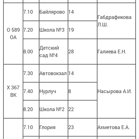
7.10
Байлярово
14
Габдрафикова
Л.Ш.
О 589
7.20
Школа №3
19
ОА
Детский
8.00
28
Галиева Е.Н.
сад №4
7.30
Автовокзал
14
Х 367
7.40
Нурлуч
8
Насырова А.И.
ВК
8.20
Школа №2
22
7.10
Глория
23
Ахметова Е.А.