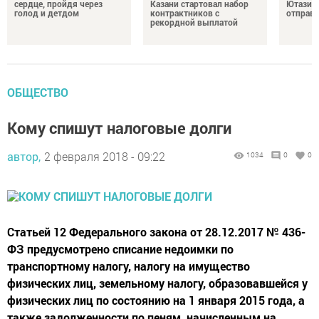
сердце, пройдя через
Казани стартовал набор
Ютазинс
голод и детдом
контрактников с
отправи
рекордной выплатой
ОБЩЕСТВО
Кому спишут налоговые долги
автор,
2 февраля 2018 - 09:22
1034
0
0
Статьей 12 Федерального закона от 28.12.2017 № 436-
ФЗ предусмотрено списание недоимки по
транспортному налогу, налогу на имущество
физических лиц, земельному налогу, образовавшейся у
физических лиц по состоянию на 1 января 2015 года, а
также задолженности по пеням, начисленным на