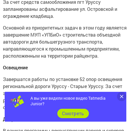
За счет средств самообложения пгт Уруссу
запланированы асфальтирование ул. Островской и
ограждение кладбища.
Основной из приоритетных задач в этом году является
завершение МУП «УПБиО» строительства объездной
автодороги для большегрузного транспорта,
направляющегося к промышленным предприятиям,
расположенным на территории райцентра.
Освещение
Завершатся работы по установке 52 опор освещения
региональной дороги Уруссу - Старые Уруссу. За счет
экономии средств после модернизации,
А вы уже видели новое видео Tatmedia
рассматривается возможность переоснащение
Junior?
освещения улицы М. Джалиля в пгт Уруссу.
Cмотреть
Досуг
В рамках программы реконструкции парков и скверов