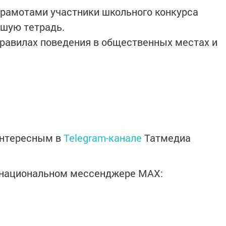
грамотами участники школьного конкурса
чшую тетрадь.
равилах поведения в общественных местах и
интересным в
Telegram-канале
Татмедиа
в национальном мессенджере MАХ: