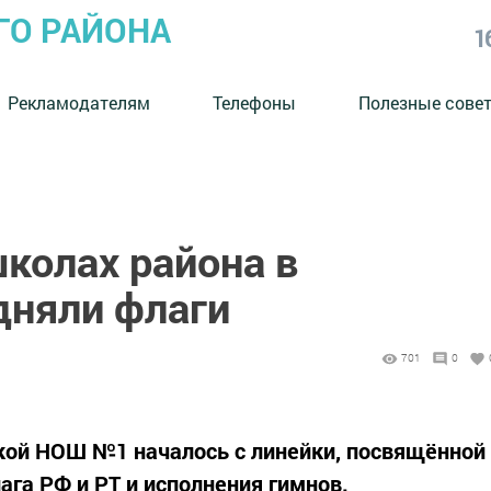
ГО РАЙОНА
1
Рекламодателям
Телефоны
Полезные сове
колах района в
дняли флаги
701
0
кой НОШ №1 началось с линейки, посвящённой
ага РФ и РТ и исполнения гимнов.