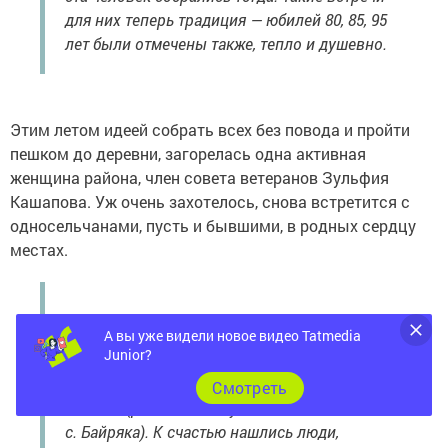
для них теперь традиция — юбилей 80, 85, 95
лет были отмечены также, тепло и душевно.
Этим летом идеей собрать всех без повода и пройти
пешком до деревни, загорелась одна активная
женщина района, член совета ветеранов Зульфия
Кашапова. Уж очень захотелось, снова встретится с
односельчанами, пусть и бывшими, в родных сердцу
местах.
— У нас есть свой чат в вацапе, где я в
А вы уже видели новое видео Tatmedia
Junior?
прошлом году предложила пройти тропой
детства от села Байряка до деревни Яна-Юл
Cмотреть
пешком (раньше автобусы ходили только до
с. Байряка). К счастью нашлись люди,