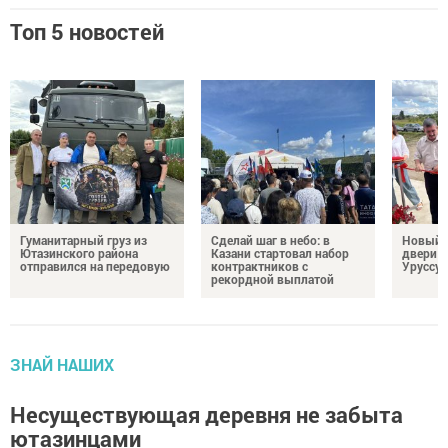
Топ 5 новостей
Гуманитарный груз из
Сделай шаг в небо: в
Новый м
Ютазинского района
Казани стартовал набор
двери 
отправился на передовую
контрактников с
Уруссу
рекордной выплатой
ЗНАЙ НАШИХ
Несуществующая деревня не забыта
ютазинцами