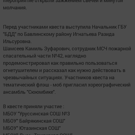
Мероприятие открыли зажжением свечей и минутой
молчания.
Перед участниками квеста выступила Начальник ГБУ
"БДД" по Бавлинскому району Игнатьева Разида
Ильсуровна.
Шамсеев Камиль Зуфарович, сотрудник МСЧ пожарной
спасательный части №42, наглядно
продемонстрировал как правильно пользоваться
огнетушителем и рассказал как нужно действовать в
чрезвычайных ситуациях. Участников квеста на
тематический флэш - моб пригласил хореографический
ансамбль "Сююмбике".
В квесте приняли участие :
МБОУ "Уруссинская СОШ №3
МБОУ" Байрякинская СОШ"
МБОУ" Ютазинская СОШ"