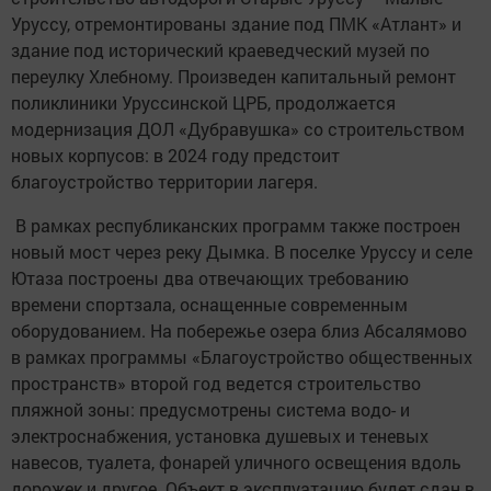
Уруссу, отремонтированы здание под ПМК «Атлант» и
здание под исторический краеведческий музей по
переулку Хлебному. Произведен капитальный ремонт
поликлиники Уруссинской ЦРБ, продолжается
модернизация ДОЛ «Дубравушка» со строительством
новых корпусов: в 2024 году предстоит
благоустройство территории лагеря.
В рамках республиканских программ также построен
новый мост через реку Дымка. В поселке Уруссу и селе
Ютаза построены два отвечающих требованию
времени спортзала, оснащенные современным
оборудованием. На побережье озера близ Абсалямово
в рамках программы «Благоустройство общественных
пространств» второй год ведется строительство
пляжной зоны: предусмотрены система водо- и
электроснабжения, установка душевых и теневых
навесов, туалета, фонарей уличного освещения вдоль
дорожек и другое. Объект в эксплуатацию будет сдан в