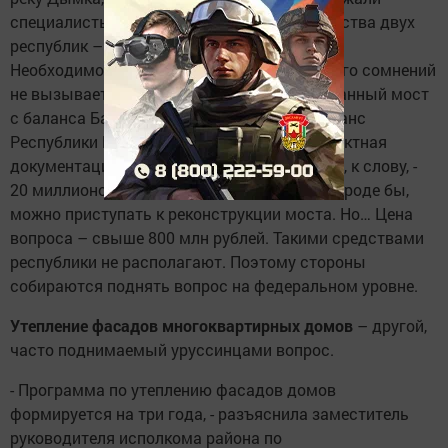
специалисты и министры дорожного хозяйства двух
республик – Татарстана и Башкортостана.
Необходимость моста через реку Ик ни у кого сомнений
не вызывает. Как уже сообщалось ранее, данный мост
с баланса Башнефти снят и передан на баланс
Республики Башкортостан. На сегодня проектная
документация по мосту, стоимость которой, к слову, -
20 миллионов рублей, экспертизу прошла. Вроде бы,
можно приступать к реконструкции моста. Но… Цена
вопроса – свыше 800 млн рублей. Такими средствами
республики не располагают. Поэтому стороны
собираются поднять вопрос на федеральном уровне.
Утепление фасадов многоквартирных домов
– другой,
часто поднимаемый уруссинцами вопрос.
- Программа по утеплению фасадов домов
формируется на три года, - разъяснила заместитель
руководителя исполкома района по