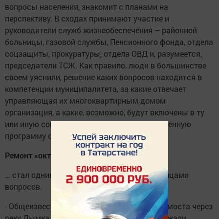
вопросы населения, знакомит с планами на
перспективу. В сходах принимают участие и
руководители служб жизнеобеспечения – районной
больницы, газовой службы, Пенсионного фонда, отдела
соцзащиты, прокуратуры, отдела ОВД и, разумеется,
председатели ТСЖ. Как правило, люди в большинстве
своем уяснили, решение каких вопросов находится в
компетенции муниципалитета, за какие отвечает
управляющая их многоквартирным домом
организация, а какие, возможно, будут включены в ту
или иную социальную, финансово подкрепленную
программу следующего года.
Ремонт «октябрьского» моста
…
… стал одним из часто задаваемых уруссинцами
вопросов.
- Общеизвестно, во время открытия нового моста через
реку Дымка, - отметил глава района, - приезжали