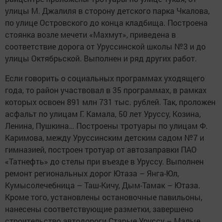
улицы М. Джалиля в сторону детского парка Чкалова,
по улице Островского до конца кладбища. Построена
стоянка возле мечети «Махмут», приведена в
соответствие дорога от Уруссинской школы №3 и до
улицы Октябрьской. Выполнен и ряд других работ.
Если говорить о социальных программах уходящего
года, то район участвовал в 35 программах, в рамках
которых освоен 891 млн 731 тыс. рублей. Так, проложен
асфальт по улицам Г. Камала, 50 лет Уруссу, Козина,
Ленина, Пушкина… Построены тротуары по улицам Ф.
Каримова, между Уруссинским детским садом №7 и
гимназией, построен тротуар от автозаправки ПАО
«Татнефть» до стелы при въезде в Уруссу. Выполнен
ремонт региональных дорог Ютаза – Янга-Юл,
Кумысолечебница – Таш-Кичу, Дым-Тамак – Ютаза.
Кроме того, установлены остановочные павильоны,
нанесены соответствующие разметки, завершено
строительство автодороги Старые Уруссу – Малые