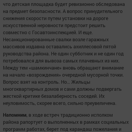
что детская площадка будет ревизионно обследована
на предмет безопасности. А вопрос принудительного
снижения скорости путем установки на дороге
искусственной неровности предстоит решить
совместно с Госавтоинспекцией. И еще.
Несанкционированные свалки возле гаражных
массивов издавна оставались ахиллесовой пятой
руководства района. Не один субботник и не один год
потребовался для вывоза самых плачевных из них.
Между тем «шамкинчане» вновь обращают внимание
на начало «возрождения» очередной мусорной точки.
Вопрос взят на контроль. Но… Жильцы
многоквартирных домов и сами должны подвергать
жесткой критике безалаберность соседей. Их
неуловимость, скорее всего, сильно преувеличена.
Напомним
, в ходе встреч традиционно исполком
района рапортует о выполненных в рамках социальных
программ работах, берет под карандаш пожелания и