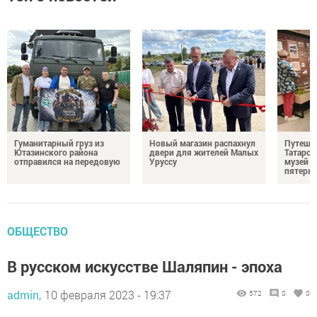
Гуманитарный груз из
Новый магазин распахнул
Путешес
Ютазинского района
двери для жителей Малых
Татарст
отправился на передовую
Уруссу
музей п
пятерых
ОБЩЕСТВО
В русском искусстве Шаляпин - эпоха
admin,
10 февраля 2023 - 19:37
572
0
0