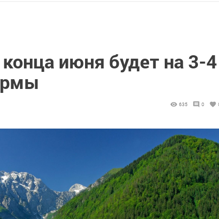
 конца июня будет на 3-4
ормы
635
0