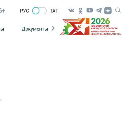
6+
РУС
ТАТ
ты
Документы
Патриотизм
Антитерро
0