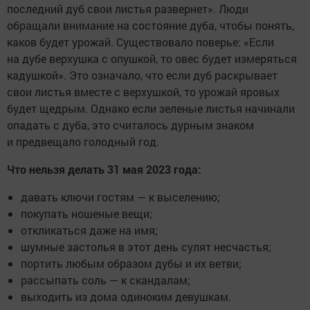
последний дуб свои листья развернет». Люди
обращали внимание на состояние дуба, чтобы понять,
каков будет урожай. Существовало поверье: «Если
на дубе верхушка с опушкой, то овес будет измеряться
кадушкой». Это означало, что если дуб раскрывает
свои листья вместе с верхушкой, то урожай яровых
будет щедрым. Однако если зеленые листья начинали
опадать с дуба, это считалось дурным знаком
и предвещало голодный год.
Что нельзя делать 31 мая 2023 года:
давать ключи гостям — к выселению;
покупать ношеные вещи;
откликаться даже на имя;
шумные застолья в этот день сулят несчастья;
портить любым образом дубы и их ветви;
рассыпать соль — к скандалам;
выходить из дома одиноким девушкам.