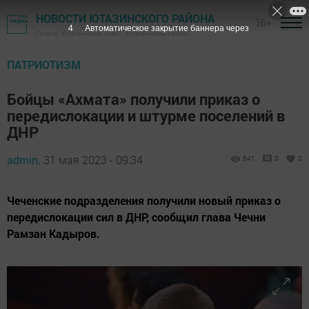
НОВОСТИ ЮТАЗИНСКОГО РАЙОНА
16+
3
Автоматическое закрытие баннера через
Газета "Ютазинская новь" - Ютазинский район
ПАТРИОТИЗМ
Бойцы «Ахмата» получили приказ о
передислокации и штурме поселений в
ДНР
admin,
31 мая 2023 - 09:34
641
0
0
Чеченские подразделения получили новый приказ о
передислокации сил в ДНР, сообщил глава Чечни
Рамзан Кадыров.