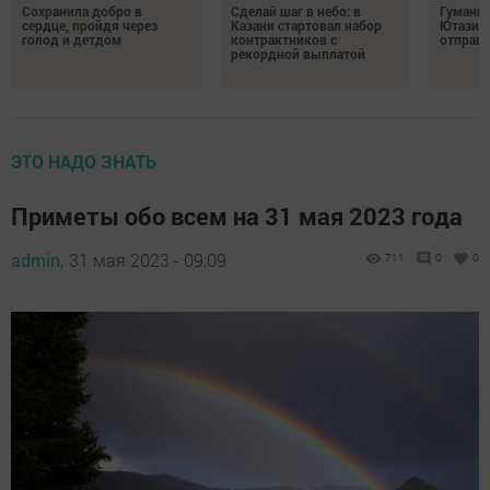
Сохранила добро в
Сделай шаг в небо: в
Гуманит
сердце, пройдя через
Казани стартовал набор
Ютазинс
голод и детдом
контрактников с
отправи
рекордной выплатой
ЭТО НАДО ЗНАТЬ
Приметы обо всем на 31 мая 2023 года
admin,
31 мая 2023 - 09:09
711
0
0