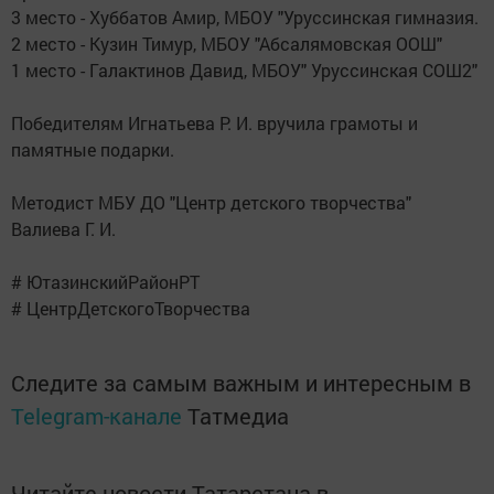
3 место - Хуббатов Амир, МБОУ "Уруссинская гимназия.
2 место - Кузин Тимур, МБОУ "Абсалямовская ООШ"
1 место - Галактинов Давид, МБОУ" Уруссинская СОШ2"
Победителям Игнатьева Р. И. вручила грамоты и
памятные подарки.
Методист МБУ ДО "Центр детского творчества"
Валиева Г. И.
# ЮтазинскийРайонРТ
# ЦентрДетскогоТворчества
Следите за самым важным и интересным в
Telegram-канале
Татмедиа
Читайте новости Татарстана в