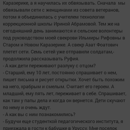
Каразерике, а я научилась их обвязывать. Сначала мы
обвязывали сети с женщинами из совета ветеранов,
потом я объединилась с учителем технологии
коррекционной школы Ириной Абрамовой. Тем же на
сегодняшний день занимаются и сельские волонтеры
под руководством моей свекрови Ильмиры Рифовны в
Старом и Новом Каразерике. А свекр Азат Фоатович
плетет сети. Семь сетей уже отправили солдатам,-
продолжила рассказывать Руфия.
- А как дети переживают разлуку с отцом?
- Старший, ему 10 лет, постоянно спрашивает о нем,
пишет письма и рисует открытки. Хочет быть похожим
на него, храбрым и смелым. Считает его героем. А
младший, ему пять лет, переживает в себе. Спрашивает,
как там у папы дела и когда он вернется. Дети скучают
по нему и очень ждут.
- А как вы с ним познакомились?
- Будучи еще студенткой педагогического института, я
приезжала в гости к бабушке в Уруссу. Мне поселок