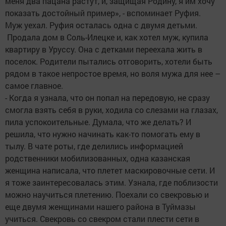
меня два пацана растут, и, защищая Родину, я им хочу
показать достойный пример», - вспоминает Руфия.
Муж уехал. Руфия осталась одна с двумя детьми.
Продала дом в Соль-Илецке и, как хотел муж, купила
квартиру в Уруссу. Она с детками переехала жить в
поселок. Родители пытались отговорить, хотели быть
рядом в такое непростое время, но воля мужа для нее –
самое главное.
- Когда я узнала, что он попал на передовую, не сразу
смогла взять себя в руки, ходила со слезами на глазах,
пила успокоительные. Думала, что же делать? И
решила, что нужно начинать как-то помогать ему в
тылу. В чате роты, где делились информацией
родственники мобилизованных, одна казанская
женщина написала, что плетет маскировочные сети. И
я тоже заинтересовалась этим. Узнала, где поблизости
можно научиться плетению. Поехали со свекровью и
еще двумя женщинами нашего района в Туймазы
учиться. Свекровь со свекром стали плести сети в