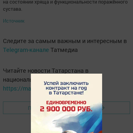
на состоянии хряща и функциональности поражённого
сустава.
Источник
Следите за самым важным и интересным в
Telegram-канале
Татмедиа
Читайте новости Татарстана в
национальном мессенджере MАХ:
https://max.ru/tatmedia
Перейти на страницу новости