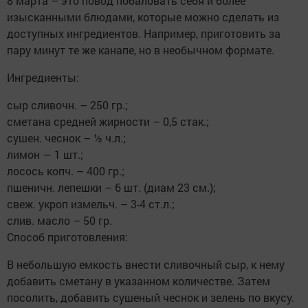
8 марта – это повод побаловать себя и более
изысканными блюдами, которые можно сделать из
доступных ингредиентов. Например, приготовить за
пару минут те же канапе, но в необычном формате.
Ингредиенты:
сыр сливочн. – 250 гр.;
сметана средней жирности – 0,5 стак.;
сушен. чеснок – ½ ч.л.;
лимон — 1 шт.;
лосось копч. – 400 гр.;
пшеничн. лепешки – 6 шт. (диам 23 см.);
свеж. укроп измельч. – 3-4 ст.л.;
слив. масло – 50 гр.
Способ приготовления:
В небольшую емкость внести сливочный сыр, к нему
добавить сметану в указанном количестве. Затем
посолить, добавить сушеный чеснок и зелень по вкусу.