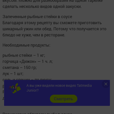
вкусом. Можно для разнообразия на одной тарелке
сделать несколько видов одной закуски.
Запеченные рыбные стейки в соусе
Благодаря этому рецепту вы сможете приготовить
шикарный ужин или обед. Потому что получается это
блюдо не хуже, чем в ресторане.
Необходимые продукты:
рыбные стейки – 1 кг;
горчица «Дижон» — 1 ч. л;
сметана – 150 гр;
лук – 1 шт;
соль и специи – по вкусу;
растительное масло.
А вы уже видели новое видео Tatmedia
Junior?
Рыбные стейки моем, кладем в миску. Солим,
добавляем приправы, сметану и горчицу.
Cмотреть