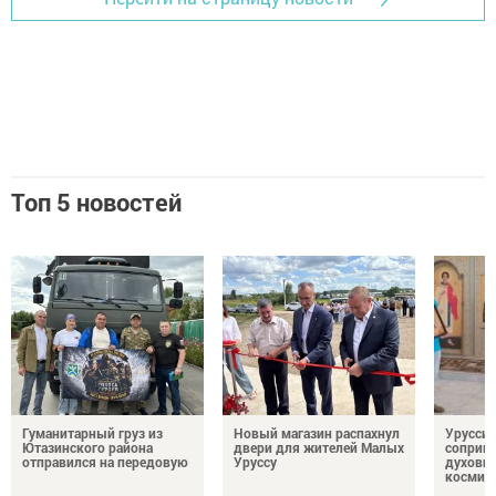
Топ 5 новостей
Гуманитарный груз из
Новый магазин распахнул
Урусси
Ютазинского района
двери для жителей Малых
соприко
отправился на передовую
Уруссу
духовн
космич