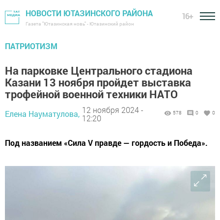
НОВОСТИ ЮТАЗИНСКОГО РАЙОНА
16+
Газета "Ютазинская новь" - Ютазинский район
ПАТРИОТИЗМ
На парковке Центрального стадиона
Казани 13 ноября пройдет выставка
трофейной военной техники НАТО
12 ноября 2024 -
Елена Науматулова,
578
0
0
12:20
Под названием «Сила V правде — гордость и Победа».