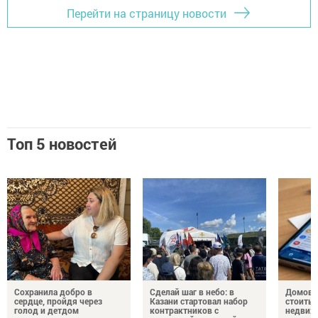
Перейти на страницу новости
Топ 5 новостей
Сохранила добро в
Сделай шаг в небо: в
Домово
сердце, пройдя через
Казани стартовал набор
стоить 
голод и детдом
контрактников с
недвиж