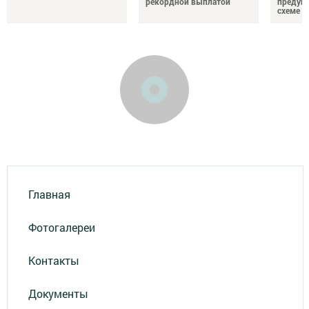
рекордной выплатой
предупр
схеме
Главная
Фотогалереи
Контакты
Документы