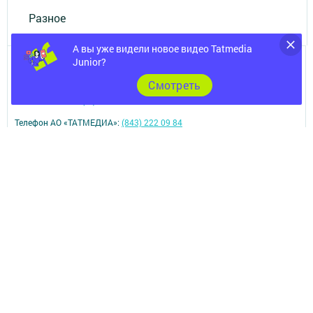
Разное
А вы уже видели новое видео Tatmedia
Junior?
Cмотреть
Телефон АО «ТАТМЕДИА»:
(843) 222 09 84
16+
© 2011 - 2026. Ютазы таны (Ютазинская новь). Все права защищены.
© ТАТМЕДИА. Все материалы, размещенные на сайте, защищены
законом.
Перепечатка, воспроизведение и распространение в любом объеме
информации,
размещенной на сайте, возможна только с письменного согласия
редакций СМИ.
При поддержке Республиканского агентства по печати и массовым
коммуникациям.
Наименование СМИ: Ютазы таны (Ютазинская новь)
№ свидетельства о регистрации СМИ, дата: ЭЛ № ФС 77 - 90166 от