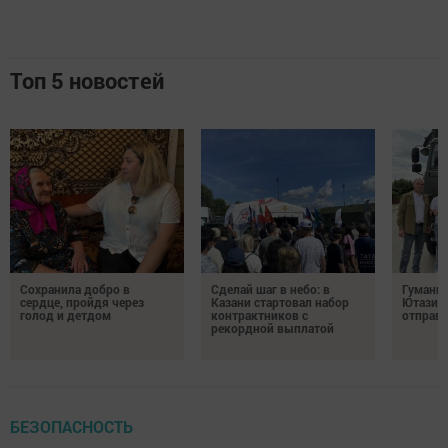
Топ 5 новостей
Сохранила добро в
Сделай шаг в небо: в
Гуманит
сердце, пройдя через
Казани стартовал набор
Ютазинс
голод и детдом
контрактников с
отправи
рекордной выплатой
БЕЗОПАСНОСТЬ