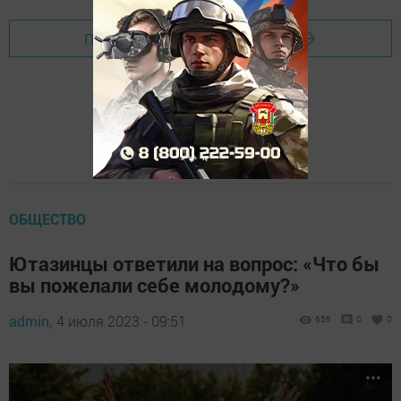
Перейти на страницу новости
ОБЩЕСТВО
Ютазинцы ответили на вопрос: «Что бы
вы пожелали себе молодому?»
admin,
4 июля 2023 - 09:51
656
0
0