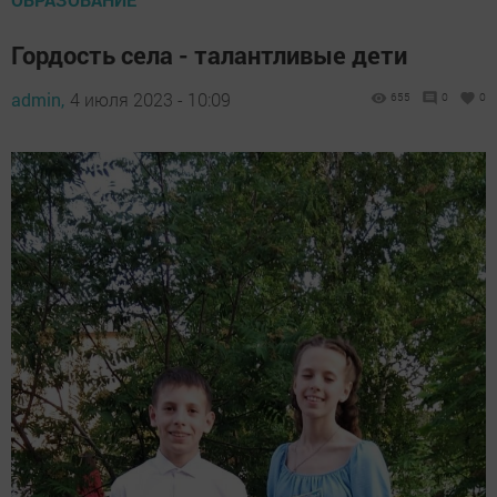
Гордость села - талантливые дети
admin,
4 июля 2023 - 10:09
655
0
0