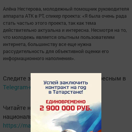
Алёна Нестерова, молодежный помощник руководителя
аппарата АТК в РТ, спикер проекта: «Я была очень рада
стать частью этого проекта, так как тема
действительно актуальна и интересна. Несмотря на то,
что молодежь является опытным пользователем
интернета, большинству все еще нужна
рассудительность для объективной оценки его
информационного наполнения».
Следите за самым важным и интересным в
Telegram-канале
Татмедиа
Читайте новости Татарстана в
национальном мессенджере MАХ:
https://max.ru/tatmedia