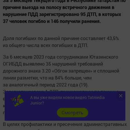
За 5 месяцев текущего года в Республике Татарстан по
причине выезда на полосу встречного движения в
нарушение ПДД зарегистрировано 95 ДТП, в которых
37 человек погибло и 146 получили ранения.
Доля погибших по данной причине составляет 43,5%
из общего числа всех погибших в ДТП.
За 6 месяцев 2023 года сотрудниками Ютазинского
ОГИБДД выявлено 35 нарушений требований
дорожного знака 3.20 «Обгон запрещен» и сплошной
линии разметки, что на 84% больше, чем
за аналогичный период 2022 года (19).
Зарегистрировано 1 ДТП, произошедшее по причине
А вы уже видели новое видео Tatmedia
выезда на полосу встречного движения, в результате
Junior?
которого пострадали 3 человека, из них 2 гражданам
причинен тяжкий вред здоровью.
Cмотреть
В целях профилактики и пресечения административных