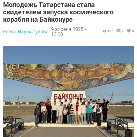
Молодежь Татарстана стала
свидетелем запуска космического
корабля на Байконуре
9 апреля 2025 -
Елена Науматулова,
597
0
0
13:00