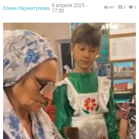
9 апреля 2025 -
Елена Науматулова,
601
0
0
17:00