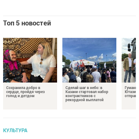
Топ 5 новостей
Сохранила добро в
Сделай шаг в небо: в
Гуманит
сердце, пройдя через
Казани стартовал набор
Ютазинс
голод и детдом
контрактников с
отправи
рекордной выплатой
КУЛЬТУРА