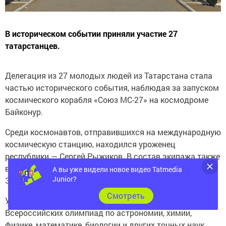
В историческом событии приняли участие 27
татарстанцев.
Делегация из 27 молодых людей из Татарстана стала
частью исторического события, наблюдая за запуском
космического корабля «Союз МС-27» на космодроме
Байконур.
Среди космонавтов, отправившихся на международную
космическую станцию, находился уроженец
республики — Сергей Рыжиков. В состав экипажа также
вошли представитель «Роскосмоса» Алексей
А вы уже видели новое видео Tatmedia
Junior?
Зубрицкий, астронавт NASA Джонни Ким.
Cмотреть
Участниками события стали победители
Всероссийских олимпиад по астрономии, химии,
физике, математике, биологии и других точных наук,