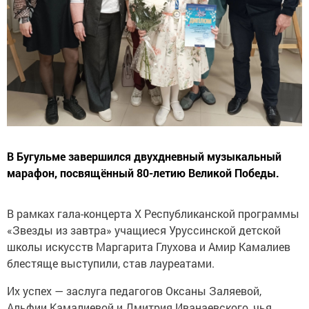
В Бугульме завершился двухдневный музыкальный
марафон, посвящённый 80-летию Великой Победы.
В рамках гала-концерта X Республиканской программы
«Звезды из завтра» учащиеся Уруссинской детской
школы искусств Маргарита Глухова и Амир Камалиев
блестяще выступили, став лауреатами.
Их успех — заслуга педагогов Оксаны Заляевой,
Альфии Камалиевой и Дмитрия Иванаевского, чья