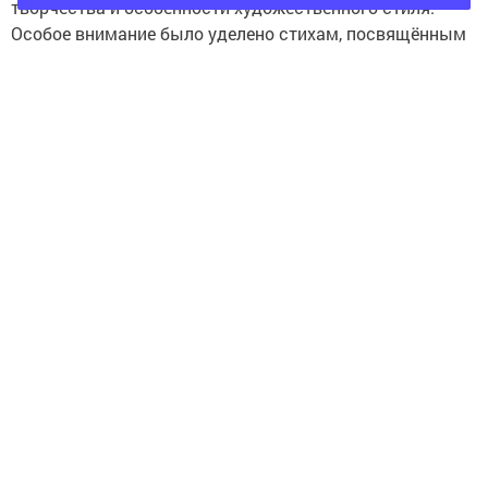
творчества и особенности художественного стиля.
Особое внимание было уделено стихам, посвящённым
родному языку, малой родине и духовным ценностям.
Литературный час стал ещё одним шагом в
популяризации творчества поэта и способствовал
формированию у аудитории глубокого уважения к
культурному наследию Татарстана.
Следите за самым важным и интересным в
Telegram-канале
Татмедиа
Читайте новости Татарстана в
национальном мессенджере MАХ:
https://max.ru/tatmedia