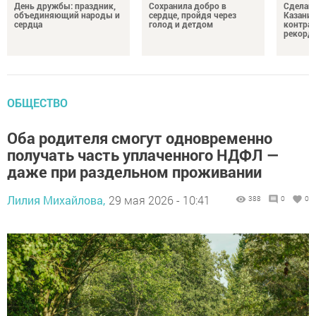
День дружбы: праздник,
Сохранила добро в
Сделай 
объединяющий народы и
сердце, пройдя через
Казани 
сердца
голод и детдом
контрак
рекорд
ОБЩЕСТВО
Оба родителя смогут одновременно
получать часть уплаченного НДФЛ —
даже при раздельном проживании
Лилия Михайлова,
29 мая 2026 - 10:41
388
0
0