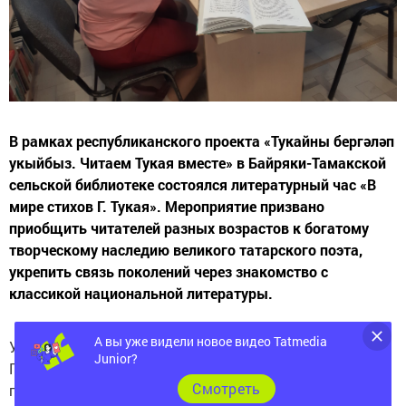
В рамках республиканского проекта «Тукайны бергәләп
укыйбыз. Читаем Тукая вместе» в Байряки-Тамакской
сельской библиотеке состоялся литературный час «В
мире стихов Г. Тукая». Мероприятие призвано
приобщить читателей разных возрастов к богатому
творческому наследию великого татарского поэта,
укрепить связь поколений через знакомство с
классикой национальной литературы.
А вы уже видели новое видео Tatmedia
Участники встречи погрузились в поэтический мир
Junior?
Габдуллы Тукая: слушали выразительное чтение его
Cмотреть
произведений, обсуждали ключевые мотивы