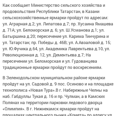
Как сообщает Министерство сельского хозяйства и
продовольствия Республики Татарстан, в Казани
сельскохозяйственные ярмарки пройдут по адресам:
ул. Аграрная д.2; ул. Липатова д.7; пр. Хусаина Ямашева
д. 71А; ул. Беломорская д. 6; ул. Ш.Усманова д.1; ул.
Батыршина д.20; пересечение ул. Карима Тинчурина и
ул. Татарстан; пр. Победы д. 46В; ул. А.Авзаловой д. 15;
ул. Ю.Фучика д.64, ул. Академика Лаврентьева д.10, ул.
Революционная д. 12, ул. Дементьева д.7; На
пересечении ул. Беломорская и ул. Гудованцева
традиционные ярмарки пройдут по воскресениям.
В Зеленодольском муниципальном районе ярмарки
пройдут на ул. Садовой д. 9 пос. Осиново и на площадке
технополиса «Новая Тура».В г. Набережные Челны на
наб. Габдуллы Тукая д. 16 и пр. Чулман, а в Камских
Полянах на территории парковки ледового дворца
«Олимпия». В г. Нижнекамск ярмарки пройдут на
площадках центрального рынка «Комета» по адресу ул.