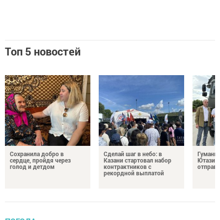
Топ 5 новостей
Сохранила добро в
Сделай шаг в небо: в
Гуманит
сердце, пройдя через
Казани стартовал набор
Ютазинс
голод и детдом
контрактников с
отправи
рекордной выплатой