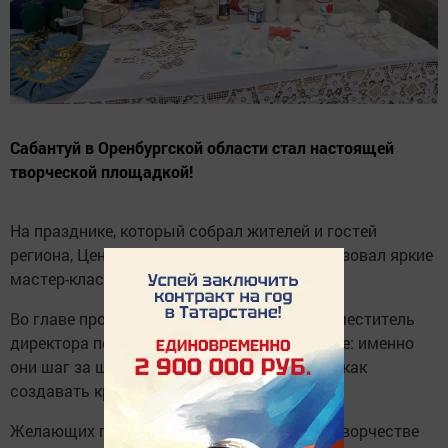
Сабантуй в Оренбургской области стал настоящей
творческой площадкой!
На празднике, который собрал жителей и гостей
региона, Центр детского творчества организовал яркие
мастер-классы.
Во главе процесса — директор Центра и заместитель
директора по учебно-воспитательной работе: именно
они шаг за шагом показывали участникам, как
создавать красивые вещи своими руками.
Желающих попробовать себя в народном творчестве