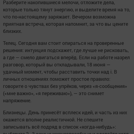
Разберите накопившиеся мелочи, отложите дела,
которые только тянут энергию, и выделите время на то,
что по-настоящему заряжает. Вечером возможна
приятная встреча, которая напомнит, за что вы цените
близких.
Телец. Сегодня вам стоит опираться на проверенные
решения: интуиция подскажет, где лучше не рисковать,
а где — смело двигаться вперёд. Если на работе назрел
разговор, который вы откладывали, 18 июня —
удачный момент, чтобы расставить точки над i. В
личных отношениях поможет простое правило:
говорите о чувствах без упрёков, через «я‑сообщения»
(«мне важно», «я переживаю»), — это снимет
напряжение.
Близнецы. День принесёт всплеск идей, и часть из них
окажется вполне реалистичной. Не спешите
записывать всё подряд в список «когда‑нибудь»:
выберите 2–3 самые жизнеспособные и сделайте хотя