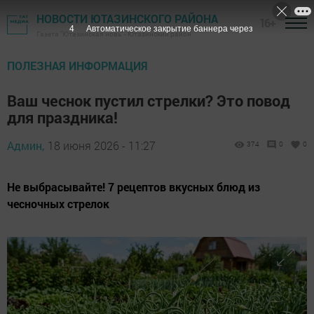
НОВОСТИ ЮТАЗИНСКОГО РАЙОНА
16+
3
Автоматическое закрытие баннера через
Газета "Ютазинская новь" - Ютазинский район
ПОЛЕЗНАЯ ИНФОРМАЦИЯ
Ваш чеснок пустил стрелки? Это повод
для праздника!
Админ,
18 июня 2026 - 11:27
374
0
0
Не выбрасывайте! 7 рецептов вкусных блюд из
чесночных стрелок