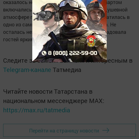
оказалось немало — и дети, и взрослые с азартом
включались в работу. А благодаря тёплой, душевной
атмосфере площадка Центра быстро превратилась в
одно из самых оживлённых мест праздника. Не
осталась незамеченной и фотозона — она радовала
гостей яркими кадрами!
Следите за самым важным и интересным в
Telegram-канале
Татмедиа
Читайте новости Татарстана в
национальном мессенджере MАХ:
https://max.ru/tatmedia
Перейти на страницу новости